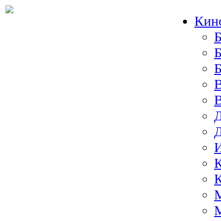
Кин
Б
Б
И