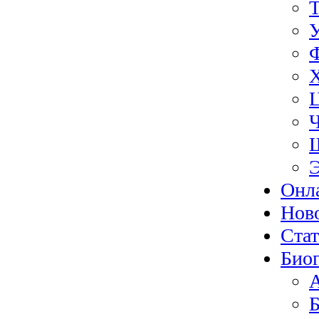
Э
Онл
Нов
Ста
Биог