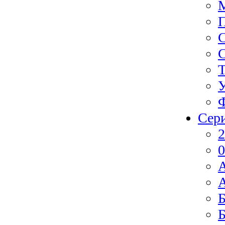
Ф
Сер
2
0