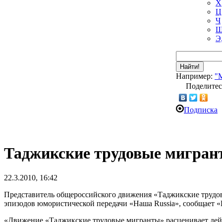
Х
Ц
Ч
Ш
Э
Найти!
Например:
"
Поделитес
Подписка
Таджикские трудовые мигран
22.3.2010, 16:42
Представитель общероссийского движения «Таджикские трудов
эпизодов юмористической передачи «Наша Russia», сообщает 
«Движение «Таджикские трудовые мигранты» расценивает дейст