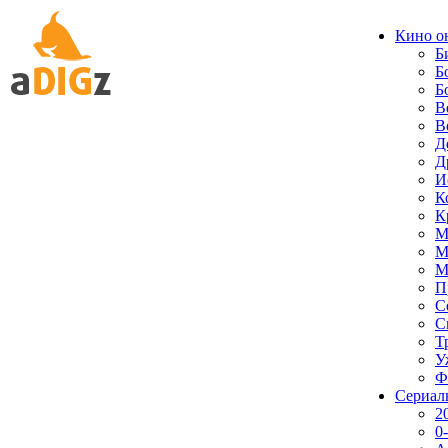
Кино о
Б
Б
Б
В
В
Д
Д
И
К
К
М
М
М
П
С
С
Т
У
Ф
Сериал
2
0