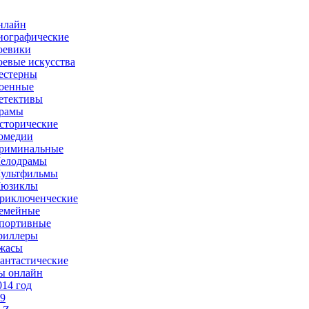
нлайн
иографические
оевики
оевые искусства
естерны
оенные
етективы
рамы
сторические
омедии
риминальные
елодрамы
ультфильмы
юзиклы
риключенческие
емейные
портивные
риллеры
жасы
антастические
ы онлайн
014 год
-9