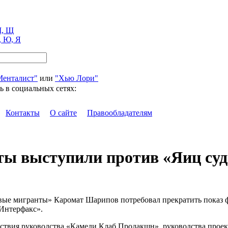
, Щ
, Ю, Я
Менталист"
или
"Хью Лори"
ь в социальных сетях:
Контакты
О сайте
Правообладателям
ты выступили против «Яиц су
ые мигранты» Каромат Шарипов потребовал прекратить показ фи
«Интерфакс».
вия руководства «Камеди Клаб Продакшн», руководства проекта