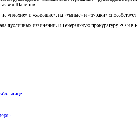
 заявил Шарипов.
 на «плохие» и «хорошие», на «умные» и «дураки» способствуе
анала публичных извинений. В Генеральную прокуратуру РФ и в
ихбольнице
моря»