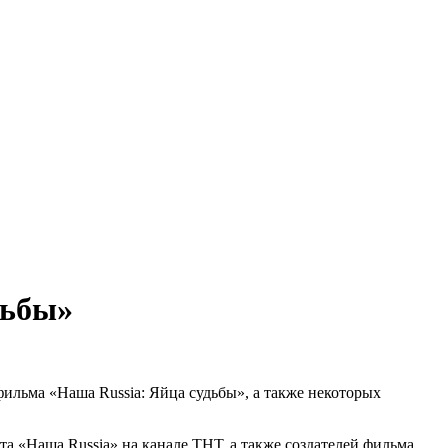
дьбы»
льма «Наша Russia: Яйца судьбы», а также некоторых
 «Наша Russia» на канале ТНТ, а также создателей фильма