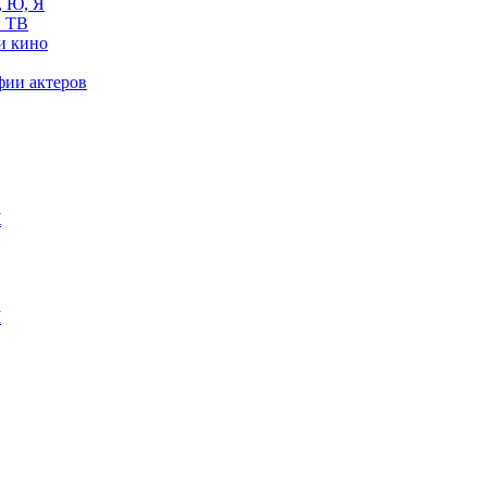
, Ю, Я
 ТВ
и кино
фии актеров
Ж
М