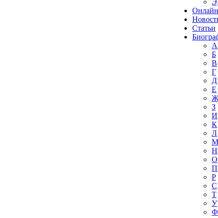
Э
Онлайн
Новост
Статьи
Биогра
А
Б
В
Г
Д
Е
З
И
К
Л
Н
О
П
Р
С
Т
У
Ф