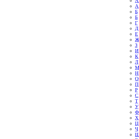
A
А
Б
Б
Г
Д
Е
З
И
К
Л
Н
О
П
Р
С
Т
У
Ф
Х
Ц
Ч
Ш