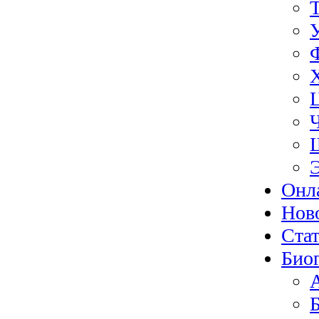
Онл
Нов
Ста
Био