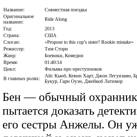
Название:
Совместная поездка
Оригинальное
Ride Along
название:
Год:
2013
Страна:
США
Слоган:
«Propose to this cop’s sister? Rookie mistake»
Режиссер:
Тим Стори
Жанр:
Боевики, Комедии
Время:
01:40:14
Цикл:
Фильмы про преступников
Айс Кьюб
,
Кевин Харт
,
Джон Легуизамо
,
Б
В главных ролях:
Букур
,
Гари Оуэн
,
Джейкоб Латимор
Бен — обычный охранник 
пытается доказать детект
его сестры Анжелы. Он уже