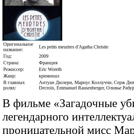
Оригинальное
Les petits meurtres d'Agatha Christie
название:
Год:
2009
Страна:
Франция
Режиссер:
Eric Woreth
Жанр:
криминал
В главных
Антуан Дюлери, Мариус Коллуччи, Серж Дюбуа
ролях:
Decroix, Emmanuel Rausenberger, Оливье Рабу
В фильме «Загадочные уб
легендарного интеллектуа
проницательной мисс Мар