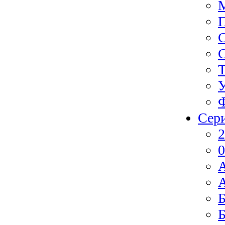
Ф
Сер
2
0