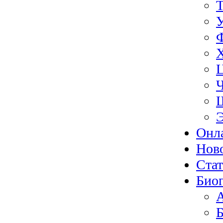
Э
Онл
Нов
Ста
Биог