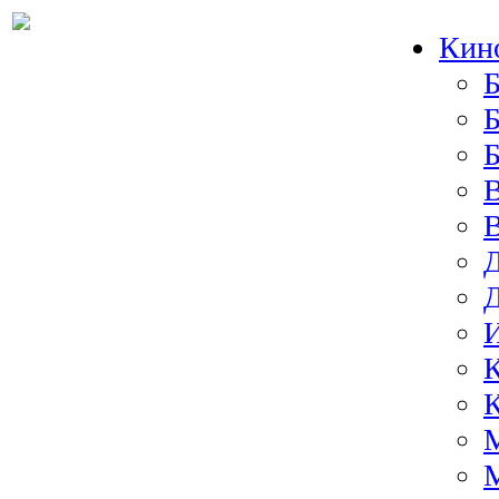
Кин
Б
Б
И