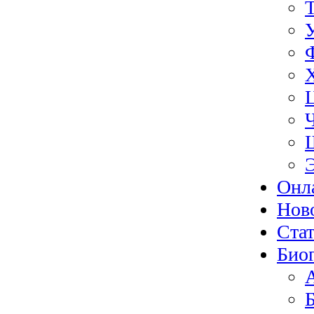
Онл
Нов
Ста
Био