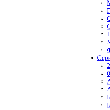
Сер
2
0