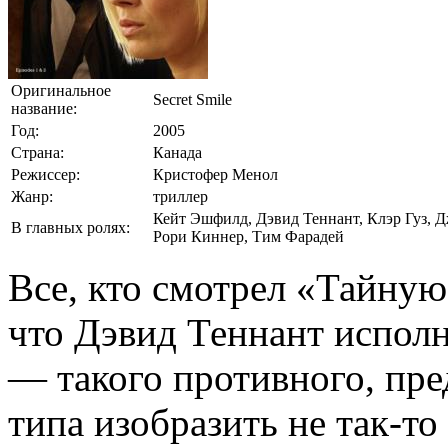
Оригинальное
Secret Smile
название:
Год:
2005
Страна:
Канада
Режиссер:
Кристофер Менол
Жанр:
триллер
Кейт Эшфилд, Дэвид Теннант, Клэр Гуз, 
В главных ролях:
Рори Киннер, Тим Фарадей
Все, кто смотрел «Тайную
что Дэвид Теннант исполн
— такого противного, пре
типа изобразить не так-то