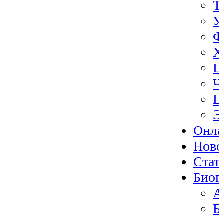
Онл
Нов
Ста
Био