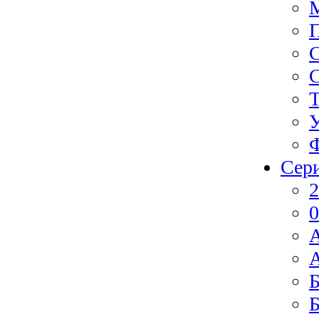
Ф
Сер
2
0