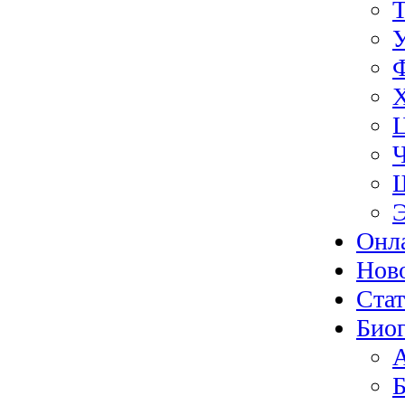
Э
Онл
Нов
Ста
Биог