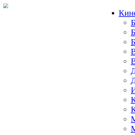
Кин
Б
Б
И