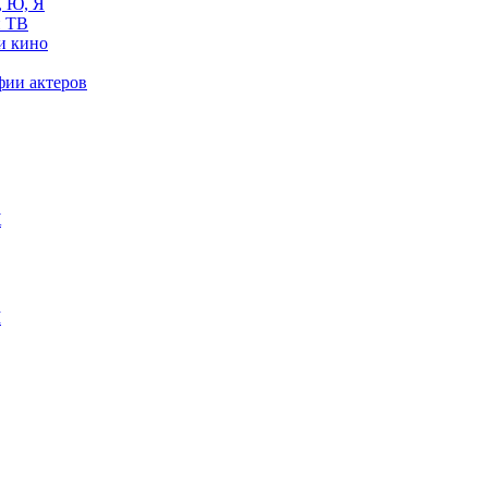
, Ю, Я
 ТВ
и кино
фии актеров
Ж
М