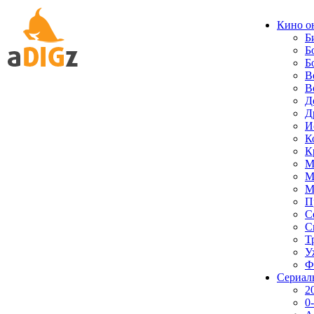
Кино о
Б
Б
Б
В
В
Д
Д
И
К
К
М
М
М
П
С
С
Т
У
Ф
Сериал
2
0