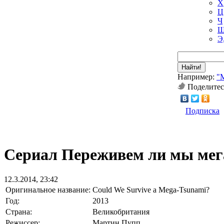
Х
Ц
Ч
Ш
Э
Найти!
Например:
"
Поделитес
Подписка
Сериал Переживем ли мы мега
12.3.2014, 23:42
Оригинальное название:
Could We Survive a Mega-Tsunami?
Год:
2013
Страна:
Великобритания
Режиссер:
Мартин Пупп