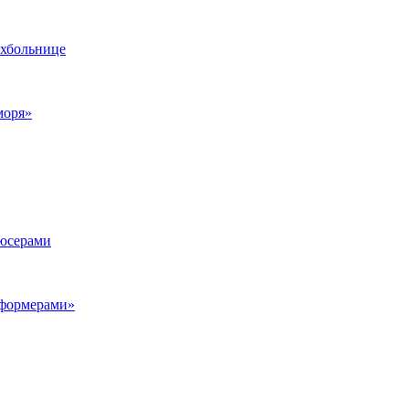
ихбольнице
моря»
дюсерами
сформерами»