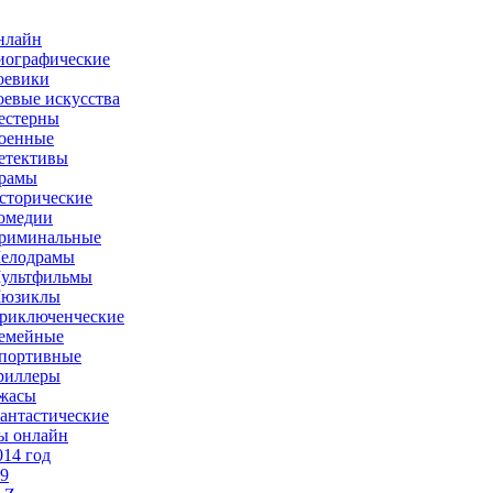
нлайн
иографические
оевики
оевые искусства
естерны
оенные
етективы
рамы
сторические
омедии
риминальные
елодрамы
ультфильмы
юзиклы
риключенческие
емейные
портивные
риллеры
жасы
антастические
ы онлайн
014 год
-9