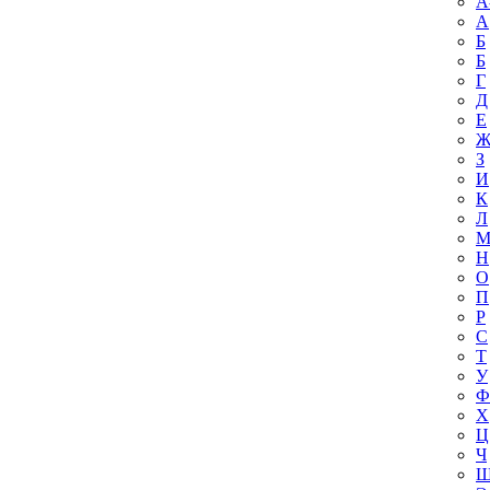
A
А
Б
Б
Г
Д
Е
З
И
К
Л
Н
О
П
Р
С
Т
У
Ф
Х
Ц
Ч
Ш