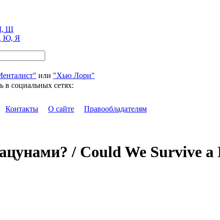
, Щ
, Ю, Я
Менталист"
или
"Хью Лори"
ь в социальных сетях:
Контакты
О сайте
Правообладателям
цунами? / Could We Survive a