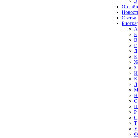
Э
Онлайн
Новост
Статьи
Биогра
А
Б
В
Г
Д
Е
З
И
К
Л
Н
О
П
Р
С
Т
У
Ф