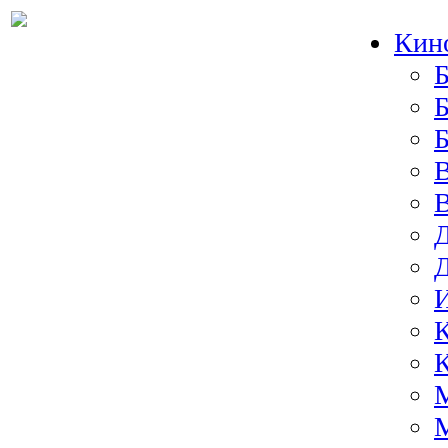
Кин
Б
Б
И