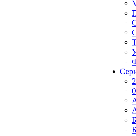
Ф
Сер
2
0