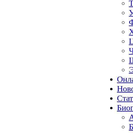
Э
Онл
Нов
Ста
Биог