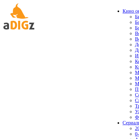
Кино о
Б
Б
Б
В
В
Д
Д
И
К
К
М
М
М
П
С
С
Т
У
Ф
Сериал
2
0