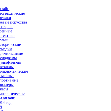
нлайн
иографические
оевики
оевые искусства
естерны
оенные
етективы
рамы
сторические
омедии
риминальные
елодрамы
ультфильмы
юзиклы
риключенческие
емейные
портивные
риллеры
жасы
антастические
ы онлайн
014 год
-9