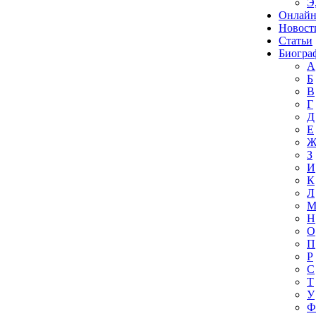
Э
Онлайн
Новост
Статьи
Биогра
А
Б
В
Г
Д
Е
З
И
К
Л
Н
О
П
Р
С
Т
У
Ф