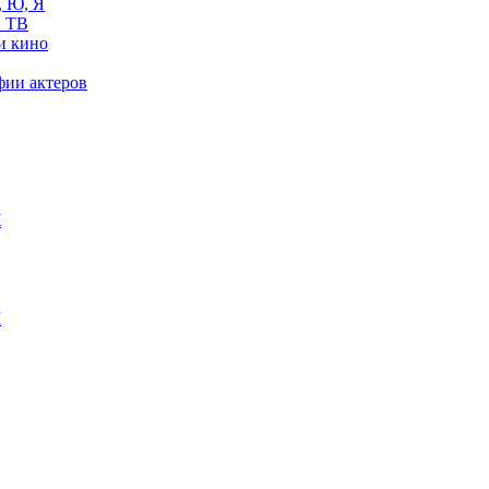
, Ю, Я
 ТВ
и кино
фии актеров
Ж
М