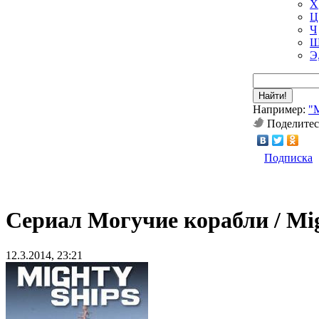
Х
Ц
Ч
Ш
Э
Найти!
Например:
"
Поделитес
Подписка
Сериал Могучие корабли / Mig
12.3.2014, 23:21