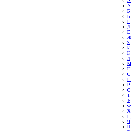
A
А
Б
Б
Г
Д
Е
З
И
К
Л
Н
О
П
Р
С
Т
У
Ф
Х
Ц
Ч
Ш