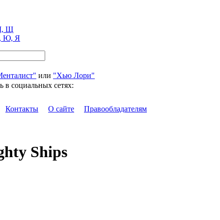
, Щ
, Ю, Я
Менталист"
или
"Хью Лори"
ь в социальных сетях:
Контакты
О сайте
Правообладателям
hty Ships