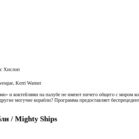
ймс Хислоп
vesque, Kerri Warner
и» и коктейлями на палубе не имеют ничего общего с миром кор
и другие могучие корабли? Программа предоставляет беспрецеде
.
и / Mighty Ships