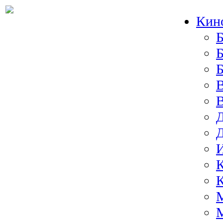
Кин
Б
Б
И