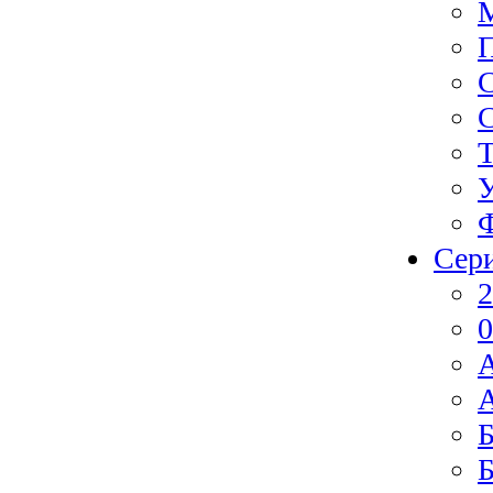
Ф
Сер
2
0