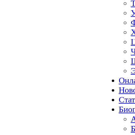
Э
Онл
Нов
Ста
Биог