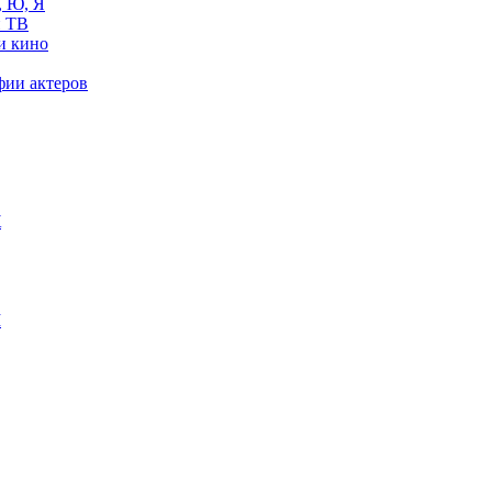
, Ю, Я
 ТВ
и кино
фии актеров
Ж
М