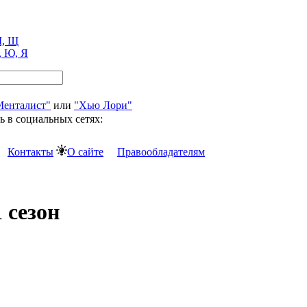
, Щ
, Ю, Я
Менталист"
или
"Хью Лори"
ь в социальных сетях:
Контакты
О сайте
Правообладателям
 сезон