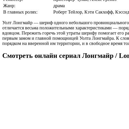
Жанр:
драма
В главных ролях:
Роберт Тейлор, Кэти Сакхофф, Кэсси
Уолт Лонгмайр — шериф одного небольшого провинциального г
отличается весьма положительными характеристиками — порядо
вдовцом. Пережить горечь этой утраты шерифу помогает его ра
первым замом и главной помощницей Уолта Лонгмайра. К слову
порядком на вверенной им территории, и в свободное время то
Смотреть онлайн сериал Лонгмайр / Lon