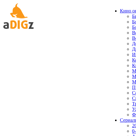
Кино о
Б
Б
Б
В
В
Д
Д
И
К
К
М
М
М
П
С
С
Т
У
Ф
Сериал
2
0