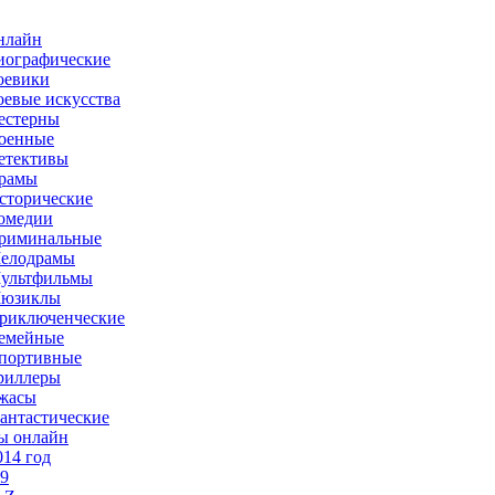
нлайн
иографические
оевики
оевые искусства
естерны
оенные
етективы
рамы
сторические
омедии
риминальные
елодрамы
ультфильмы
юзиклы
риключенческие
емейные
портивные
риллеры
жасы
антастические
ы онлайн
014 год
-9