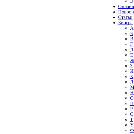
Э
Онлайн
Новост
Статьи
Биогра
А
Б
В
Г
Д
Е
З
И
К
Л
Н
О
П
Р
С
Т
У
Ф