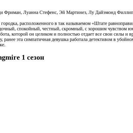
ди Фриман, Луанна Стефенс, Эй Мартинез, Лу Дайэмонд Филлип
ородка, расположенного в так называемом «Штате равноправия»
чный, спокойный, честный, скромный, с хорошим чувством юмор
бота, которой он целиком и полностью отдает все свои силы и в
, ранее эта симпатичная девушка работала детективом в убойно
же.
gmire 1 сезон