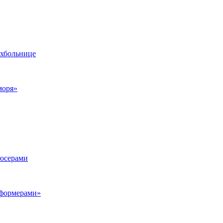
ихбольнице
моря»
дюсерами
сформерами»