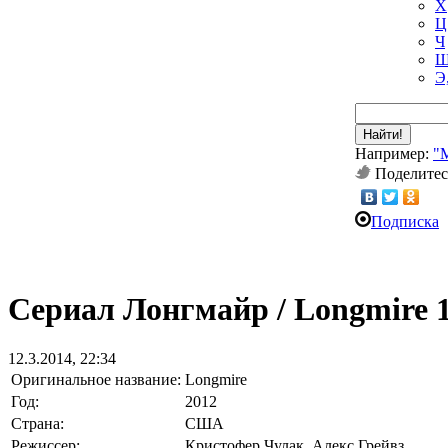
Х
Ц
Ч
Ш
Э
Найти!
Например:
"
Поделитес
Подписка
Сериал Лонгмайр / Longmire 1
12.3.2014, 22:34
Оригинальное название:
Longmire
Год:
2012
Страна:
США
Режиссер:
Кристофер Чулак, Алекс Грейвз