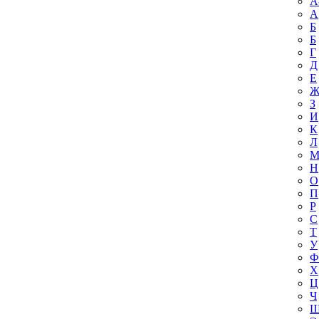
A
А
Б
Б
Г
Д
Е
З
И
К
Л
Н
О
П
Р
С
Т
У
Ф
Х
Ц
Ч
Ш