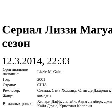
Сериал Лиззи Магуай
сезон
12.3.2014, 22:33
Оригинальное
Lizzie McGuire
название:
Год:
2001
Страна:
США
Режиссер:
Сэвидж Стив Холланд, Стив Де Джарнатт,
Жанр:
комедия
Хилари Дафф, Лалэйн, Адам Лэмберг, Джей
В главных ролях:
Кайл Даунс, Кристиан Копелин