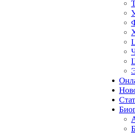
Онл
Нов
Ста
Био