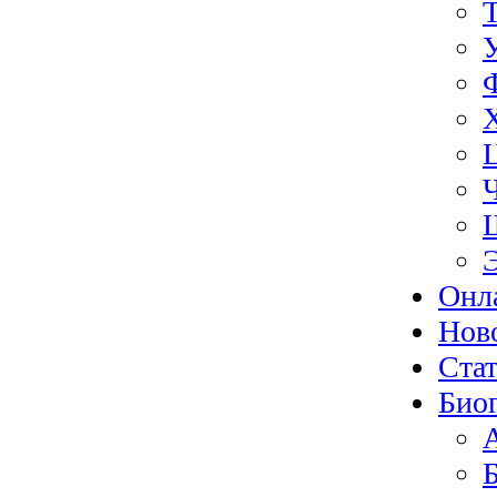
Онл
Нов
Ста
Био