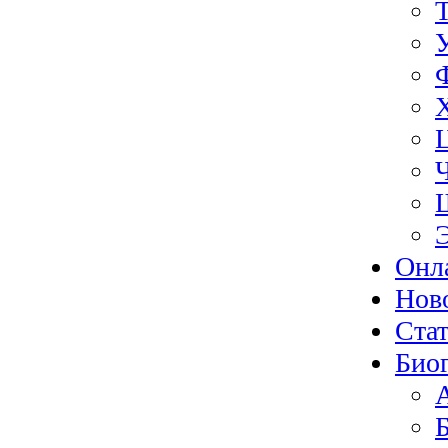
Онл
Нов
Ста
Био