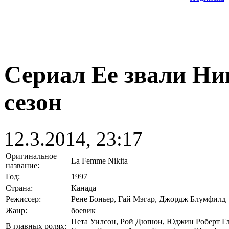
Сериал Ее звали Ник
сезон
12.3.2014, 23:17
Оригинальное
La Femme Nikita
название:
Год:
1997
Страна:
Канада
Режиссер:
Рене Боньер, Гай Мэгар, Джордж Блумфилд
Жанр:
боевик
Пета Уилсон, Рой Дюпюи, Юджин Роберт Гле
В главных ролях: