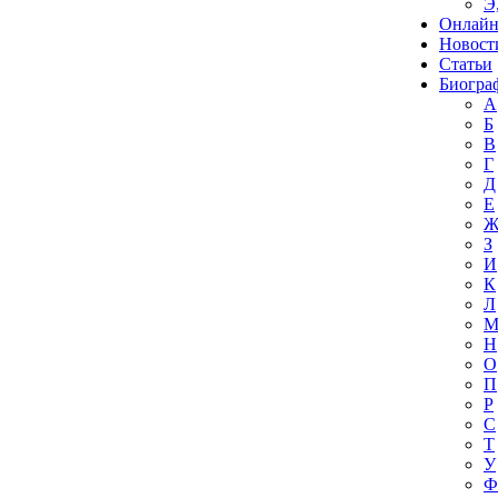
Э
Онлайн
Новост
Статьи
Биогра
А
Б
В
Г
Д
Е
З
И
К
Л
Н
О
П
Р
С
Т
У
Ф