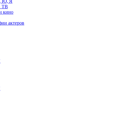
, Ю, Я
 ТВ
и кино
фии актеров
Ж
М