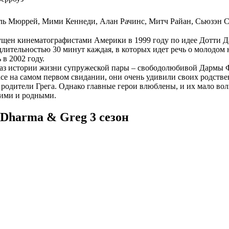
ль Мюррей, Мими Кеннеди, Алан Рачинс, Митч Райан, Сьюзэн С
ущен кинематографистами Америки в 1999 году по идее Дотти Д
ительностью 30 минут каждая, в которых идет речь о молодом 
в 2002 году.
оказ истории жизни супружеской пары – свободолюбивой Дармы
се на самом первом свидании, они очень удивили своих родств
родители Грега. Однако главные герои влюблены, и их мало вол
кими и родными.
 Dharma & Greg 3 сезон