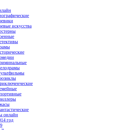
нлайн
иографические
оевики
оевые искусства
естерны
оенные
етективы
рамы
сторические
омедии
риминальные
елодрамы
ультфильмы
юзиклы
риключенческие
емейные
портивные
риллеры
жасы
антастические
ы онлайн
014 год
-9