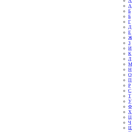
A
А
Б
Б
Г
Д
Е
З
И
К
Л
Н
О
П
Р
С
Т
У
Ф
Х
Ц
Ч
Ш