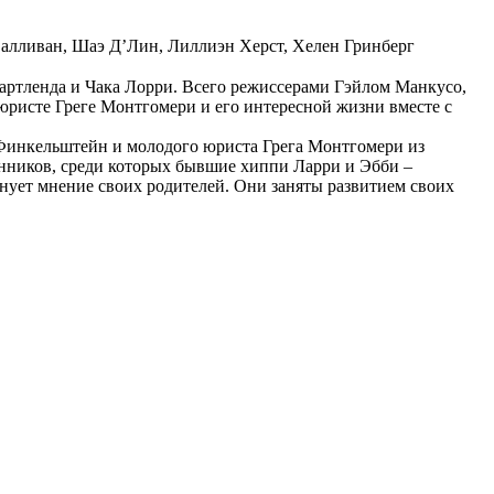
алливан, Шаэ Д’Лин, Лиллиэн Херст, Хелен Гринберг
артленда и Чака Лорри. Всего режиссерами Гэйлом Манкусо,
юристе Греге Монтгомери и его интересной жизни вместе с
 Финкельштейн и молодого юриста Грега Монтгомери из
енников, среди которых бывшие хиппи Ларри и Эбби –
нует мнение своих родителей. Они заняты развитием своих