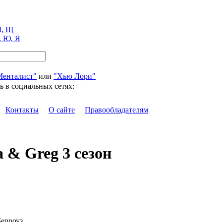
, Щ
, Ю, Я
Менталист"
или
"Хью Лори"
ь в социальных сетях:
Контакты
О сайте
Правообладателям
 & Greg 3 сезон
ерроуз