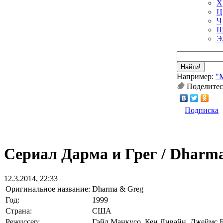
Х
Ц
Ч
Ш
Э
Найти!
Например:
"
Поделитес
Подписка
Сериал Дарма и Грег / Dharma
12.3.2014, 22:33
Оригинальное название:
Dharma & Greg
Год:
1999
Страна:
США
Режиссер:
Гэйл Манкусо, Кен Ливайн, Джеймс Б