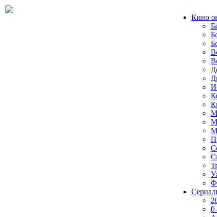
Кино о
Б
Б
Б
В
В
Д
Д
И
К
К
М
М
М
П
С
С
Т
У
Ф
Сериал
2
0