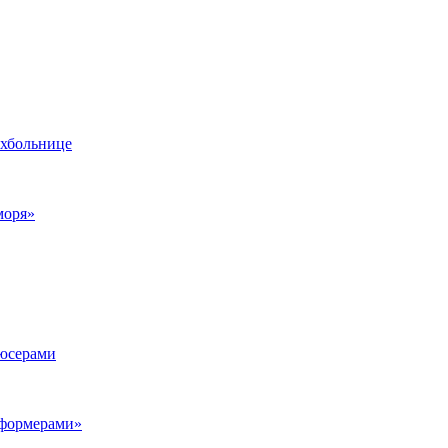
ихбольнице
моря»
дюсерами
сформерами»