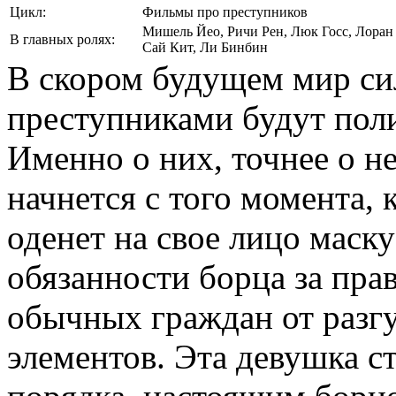
Цикл:
Фильмы про преступников
Мишель Йео
,
Ричи Рен
,
Люк Госс
,
Лоран
В главных ролях:
Сай Кит
,
Ли Бинбин
В скором будущем мир сил
преступниками будут пол
Именно о них, точнее о не
начнется с того момента, 
оденет на свое лицо маску
обязанности борца за пра
обычных граждан от разг
элементов. Эта девушка с