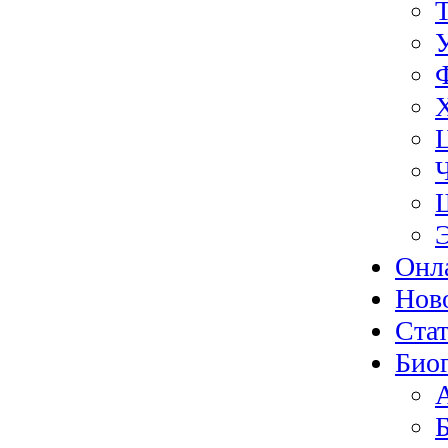
Онл
Нов
Ста
Био