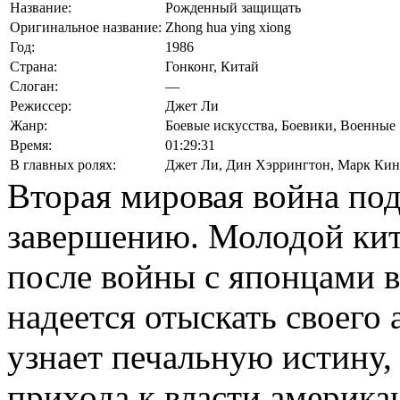
Название:
Рожденный защищать
Оригинальное название:
Zhong hua ying xiong
Год:
1986
Страна:
Гонконг, Китай
Слоган:
—
Режиссер:
Джет Ли
Жанр:
Боевые искусства, Боевики, Военные
Время:
01:29:31
В главных ролях:
Джет Ли
,
Дин Хэррингтон
,
Марк Кин
Вторая мировая война по
завершению. Молодой кит
после войны с японцами в
надеется отыскать своего
узнает печальную истину,
прихода к власти америка