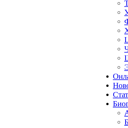
Онл
Нов
Ста
Био