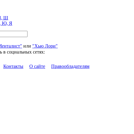
, Щ
, Ю, Я
Менталист"
или
"Хью Лори"
ь в социальных сетях:
Контакты
О сайте
Правообладателям