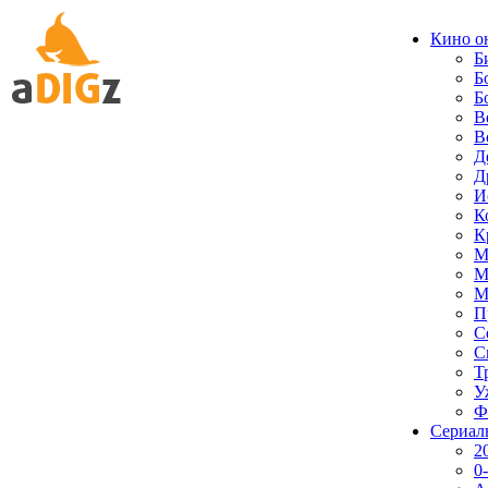
Кино о
Б
Б
Б
В
В
Д
Д
И
К
К
М
М
М
П
С
С
Т
У
Ф
Сериал
2
0