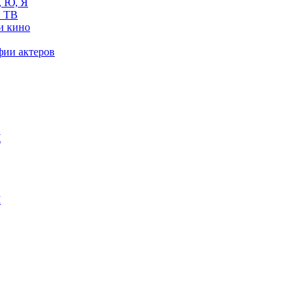
, Ю, Я
 ТВ
и кино
фии актеров
Ж
М