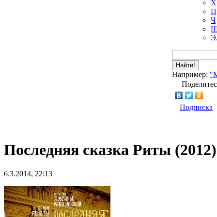
Х
Ц
Ч
Ш
Э
Найти!
Например:
"
Поделитес
Подписка
Последняя сказка Риты (2012)
6.3.2014, 22:13