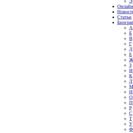
Э
Онлайн
Новост
Статьи
Биогра
А
Б
В
Г
Д
Е
З
И
К
Л
Н
О
П
Р
С
Т
У
Ф