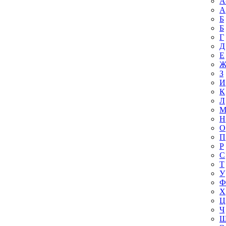
A
А
Б
Б
Г
Д
Е
З
И
К
Л
Н
О
П
Р
С
Т
У
Ф
Х
Ц
Ч
Ш