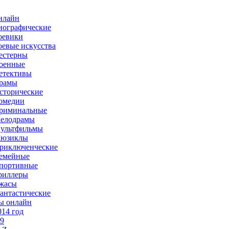
нлайн
иографические
оевики
оевые искусства
естерны
оенные
етективы
рамы
сторические
омедии
риминальные
елодрамы
ультфильмы
юзиклы
риключенческие
емейные
портивные
риллеры
жасы
антастические
ы онлайн
014 год
-9