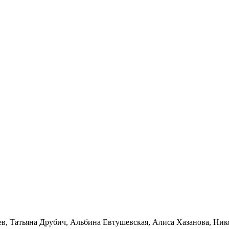
ев
,
Татьяна Друбич
,
Альбина Евтушевская
,
Алиса Хазанова
,
Ник