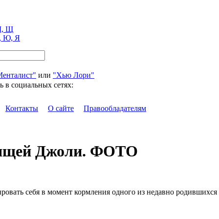
, Щ
, Ю, Я
Менталист"
или
"Хью Лори"
ь в социальных сетях:
Контакты
О сайте
Правообладателям
мящей Джоли. ФОТО
овать себя в момент кормления одного из недавно родившихся б