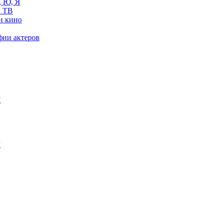
, Ю, Я
 ТВ
и кино
фии актеров
Ж
М