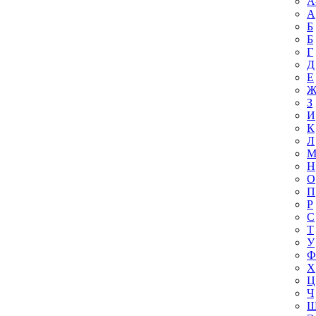
A
А
Б
Б
Г
Д
Е
З
И
К
Л
Н
О
П
Р
С
Т
У
Ф
Х
Ц
Ч
Ш