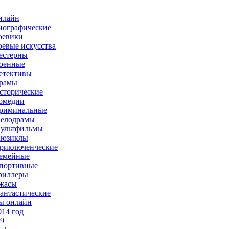
нлайн
иографические
оевики
оевые искусства
естерны
оенные
етективы
рамы
сторические
омедии
риминальные
елодрамы
ультфильмы
юзиклы
риключенческие
емейные
портивные
риллеры
жасы
антастические
ы онлайн
014 год
-9