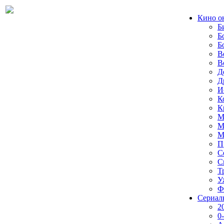
Кино о
Б
Б
Б
В
В
Д
Д
И
К
К
М
М
М
П
С
С
Т
У
Ф
Сериал
2
0