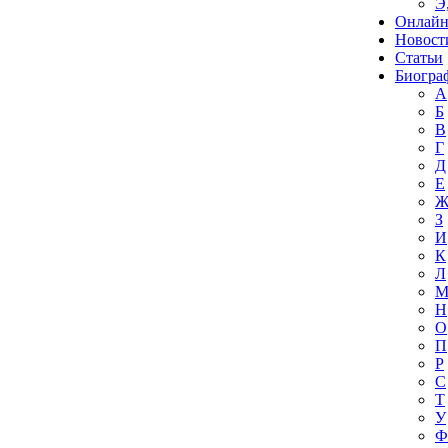
Э
Онлайн
Новост
Статьи
Биогра
А
Б
В
Г
Д
Е
З
И
К
Л
Н
О
П
Р
С
Т
У
Ф