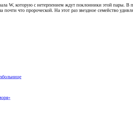
ала W, которую с нетерпением ждут поклонники этой пары. В п
а почти что пророческой. На этот раз звездное семейство удив
ихбольнице
моря»