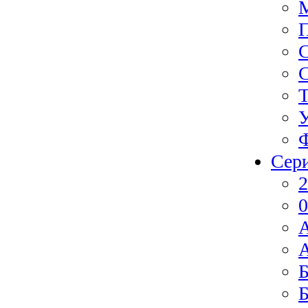
Ф
Сер
2
0