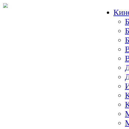
Кин
Б
Б
И