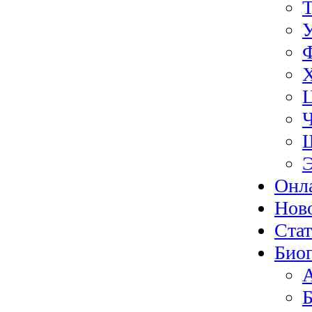
Э
Онл
Нов
Ста
Биог