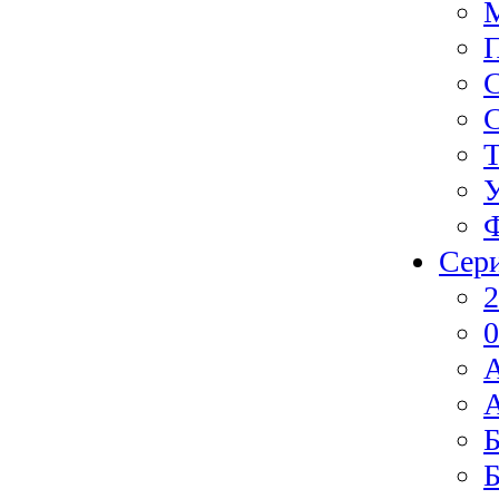
Ф
Сер
2
0