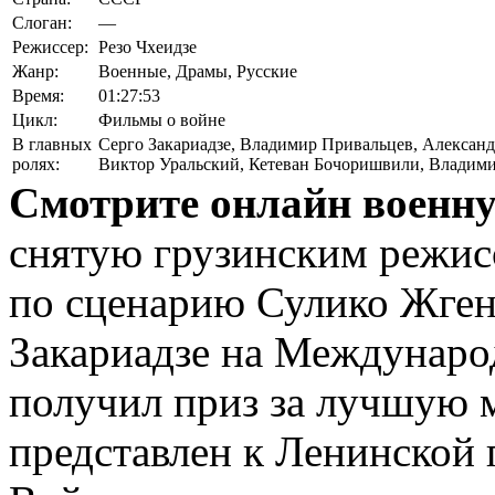
Слоган:
—
Режиссер:
Резо Чхеидзе
Жанр:
Военные, Драмы, Русские
Время:
01:27:53
Цикл:
Фильмы о войне
В главных
Серго Закариадзе
,
Владимир Привальцев
,
Александ
ролях:
Виктор Уральский
,
Кетеван Бочоришвили
,
Владими
Смотрите онлайн военну
снятую грузинским режисс
по сценарию Сулико Жген
Закариадзе на Междунаро
получил приз за лучшую м
представлен к Ленинской 