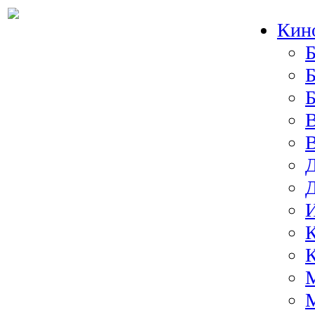
Кин
Б
Б
И