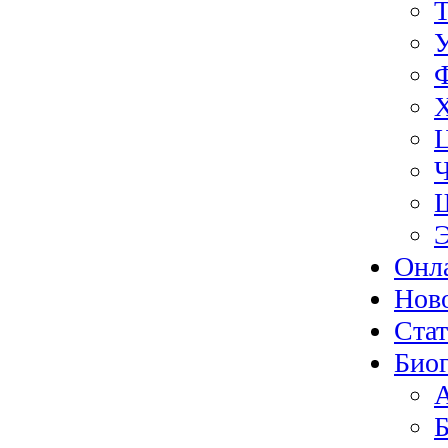
Э
Онл
Нов
Ста
Биог