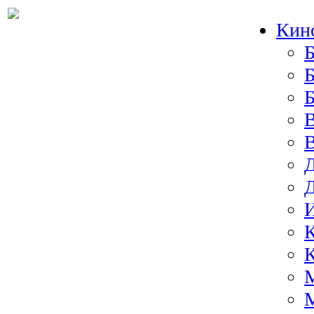
Кин
Б
Б
И