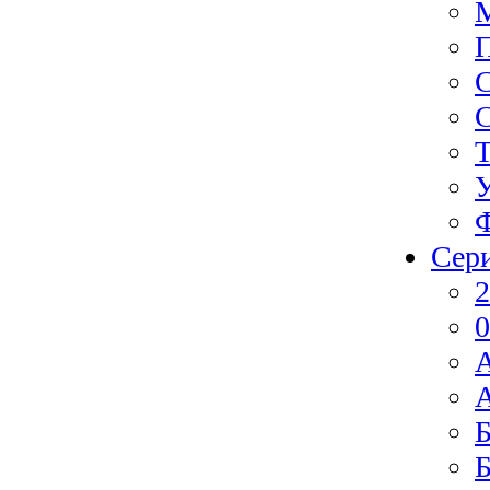
Ф
Сер
2
0