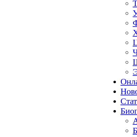
Э
Онл
Нов
Ста
Биог