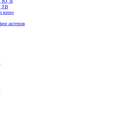
, Ю, Я
 ТВ
и кино
фии актеров
Ж
М