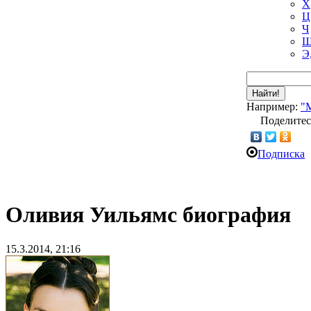
Х
Ц
Ч
Ш
Э
Найти!
Например:
"
Поделитес
Подписка
Оливия Уильямс биография
15.3.2014, 21:16