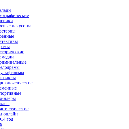
нлайн
иографические
оевики
оевые искусства
естерны
оенные
етективы
рамы
сторические
омедии
риминальные
елодрамы
ультфильмы
юзиклы
риключенческие
емейные
портивные
риллеры
жасы
антастические
ы онлайн
014 год
-9