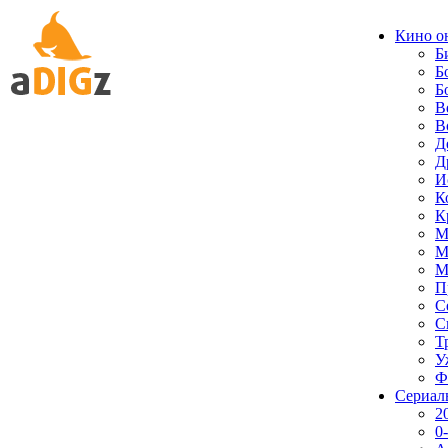
Кино о
Б
Б
Б
В
В
Д
Д
И
К
К
М
М
М
П
С
С
Т
У
Ф
Сериал
2
0