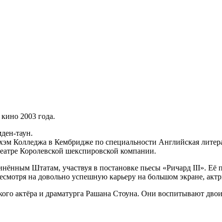
 кино 2003 года.
ден-таун.
эм Колледжа в Кембридже по специальности Английская литерату
 театре Королевской шекспировской компании.
динённым Штатам, участвуя в постановке пьесы «Ричард III». Её
мотря на довольно успешную карьеру на большом экране, актри
ого актёра и драматурга Рашана Стоуна. Они воспитывают двоих 