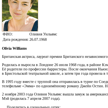
ФИО:
Оливия Уильямс
Дата рождения:
26.07.1968
Olivia Williams
Британская актриса, лауреат премии Британского независимого
Родилась и выросла в Лондоне 26 июля 1968 года, в районе Кэм
Её родители по профессии барристеры. После окончания Ньюнх
в Бристольской театральной школе, а затем три года провела в
В 1995 году вместе с труппой она отправилась в турне по Сое
телефильме «Эмма» по одноимённому роману Джейн Остин. Нес
2 ноября 2003 года Оливия Уильямс вышла замуж за американск
Мэй (родилась 7 апреля 2007 года).
Поделитесь в социальных сетях: