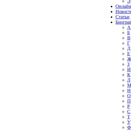
Э
Онлайн
Новост
Статьи
Биогра
А
Б
В
Г
Д
Е
З
И
К
Л
Н
О
П
Р
С
Т
У
Ф