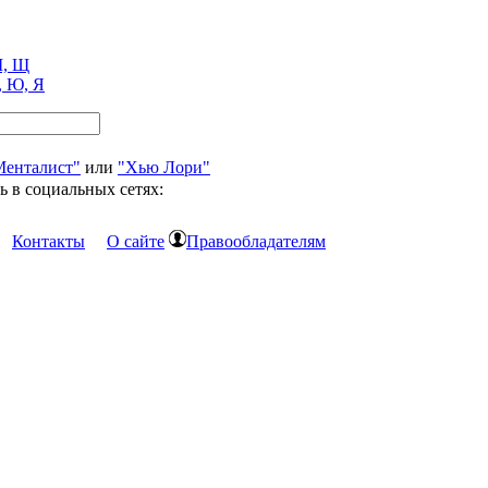
, Щ
, Ю, Я
Менталист"
или
"Хью Лори"
ь в социальных сетях:
Контакты
О сайте
Правообладателям