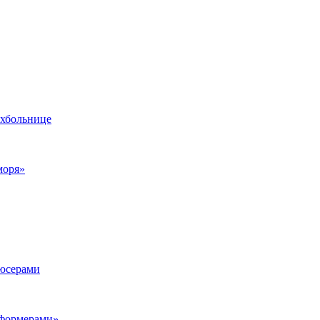
ихбольнице
моря»
дюсерами
сформерами»