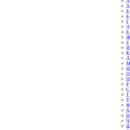
A
А
Б
Б
Г
Д
Е
З
И
К
Л
Н
О
П
Р
С
Т
У
Ф
Х
Ц
Ч
Ш