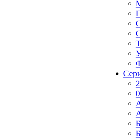
Ф
Сер
2
0