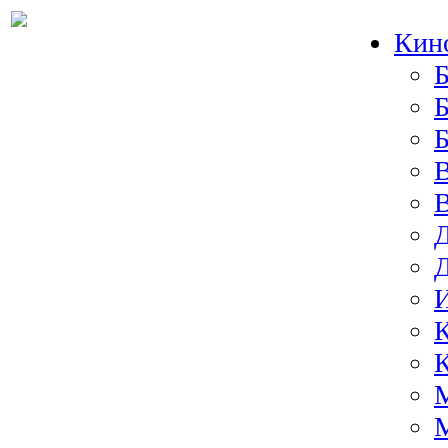
Кин
Б
Б
И