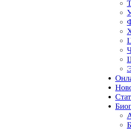
Э
Онл
Нов
Ста
Биог