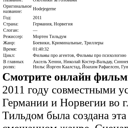
Оригинальное
Hodejegerne
название:
Год:
2011
Страна:
Германия, Норвегия
Слоган:
—
Режиссер:
Мортен Тильдум
Жанр:
Боевики, Криминальные, Триллеры
Время:
01:40:32
Цикл:
Фильмы про агентов, Фильмы про психологию
В главных
Аксель Хенни
,
Николай Костер-Вальдау
,
Синне
ролях:
Нильс Йорген Каалстад
,
Йоахим Рафаелсен
,
Гун
Смотрите онлайн фильм
2011 году совместными у
Германии и Норвегии во 
Тильдом была создана эта