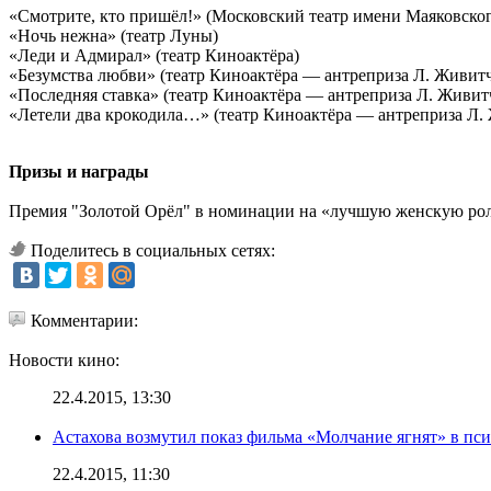
«Смотрите, кто пришёл!» (Московский театр имени Маяковског
«Ночь нежна» (театр Луны)
«Леди и Адмирал» (театр Киноактёра)
«Безумства любви» (театр Киноактёра — антреприза Л. Живит
«Последняя ставка» (театр Киноактёра — антреприза Л. Живит
«Летели два крокодила…» (театр Киноактёра — антреприза Л.
Призы и награды
Премия "Золотой Орёл" в номинации на «лучшую женскую ролью
Поделитесь в социальных сетях:
Комментарии:
Новости кино:
22.4.2015, 13:30
Астахова возмутил показ фильма «Молчание ягнят» в пс
22.4.2015, 11:30