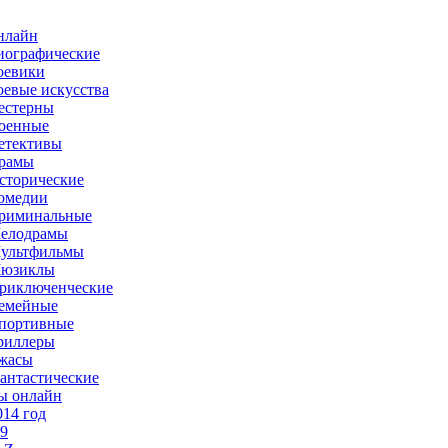
нлайн
иографические
оевики
оевые искусства
естерны
оенные
етективы
рамы
сторические
омедии
риминальные
елодрамы
ультфильмы
юзиклы
риключенческие
емейные
портивные
риллеры
жасы
антастические
ы онлайн
014 год
-9