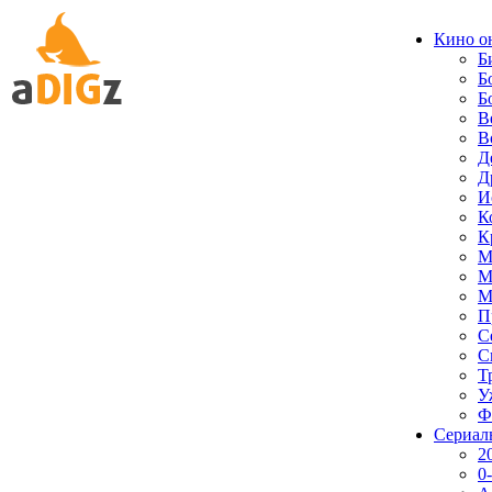
Кино о
Б
Б
Б
В
В
Д
Д
И
К
К
М
М
М
П
С
С
Т
У
Ф
Сериал
2
0