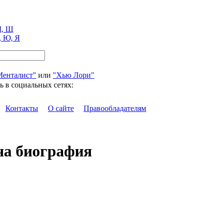
, Щ
, Ю, Я
Менталист"
или
"Хью Лори"
ь в социальных сетях:
Контакты
О сайте
Правообладателям
на биография