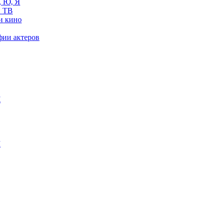
, Ю, Я
 ТВ
и кино
фии актеров
Ж
М