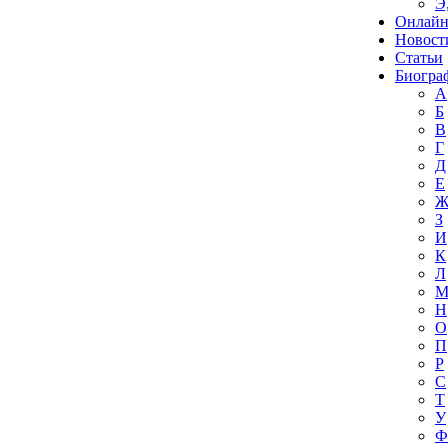
Э
Онлайн
Новост
Статьи
Биогра
А
Б
В
Г
Д
Е
З
И
К
Л
Н
О
П
Р
С
Т
У
Ф