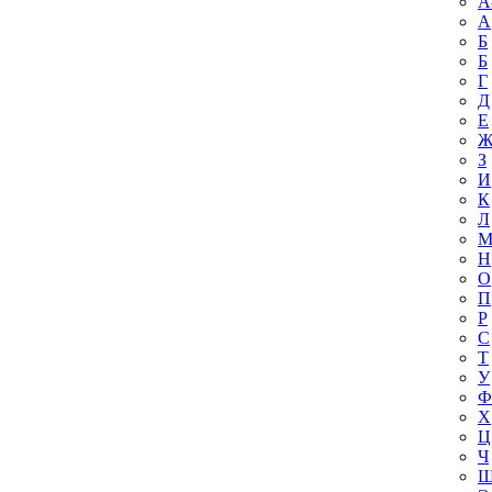
A
А
Б
Б
Г
Д
Е
З
И
К
Л
Н
О
П
Р
С
Т
У
Ф
Х
Ц
Ч
Ш