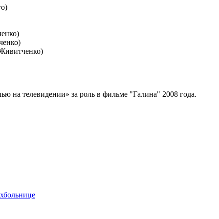
о)
ченко)
ченко)
 Живитченко)
 на телевидении» за роль в фильме "Галина" 2008 года.
ихбольнице