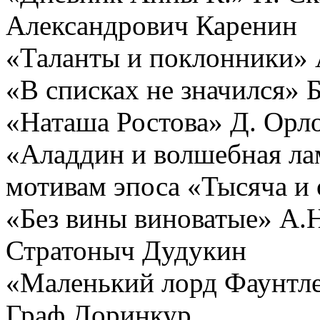
Александрович Каренин
«Таланты и поклонники» 
«В списках не значился»
«Наташа Ростова» Д. Орл
«Аладдин и волшебная л
мотивам эпоса «Тысяча и
«Без вины виноватые» А.
Стратоныч Дудукин
«Маленький лорд Фаунтл
Граф Доринкур