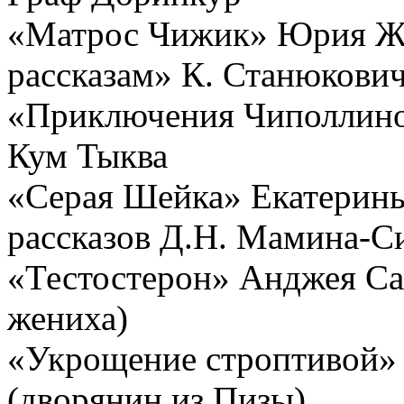
«Матрос Чижик» Юрия Ж
рассказам» К. Станюков
«Приключения Чиполлино»
Кум Тыква
«Серая Шейка» Екатерины
рассказов Д.Н. Мамина-С
«Тестостерон» Анджея Са
жениха)
«Укрощение строптивой»
(дворянин из Пизы)