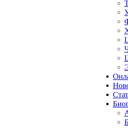
Онл
Нов
Ста
Био