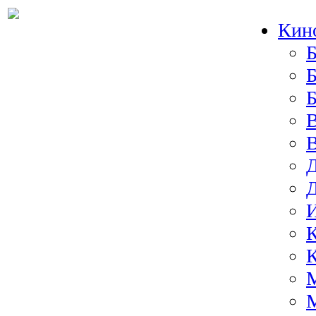
Кин
Б
Б
И