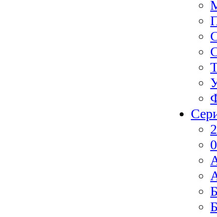
Ф
Сер
2
0