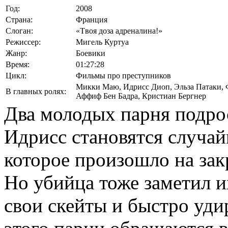
Год:
2008
Страна:
Франция
Слоган:
«Tвоя доза адреналина!»
Режиссер:
Мигель Куртуа
Жанр:
Боевики
Время:
01:27:28
Цикл:
Фильмы про преступников
Микки Маю
,
Идрисс Диоп
,
Эльза Патаки
,
В главных ролях:
Аффиф Бен Бадра
,
Кристиан Бергнер
Два молодых парня подро
Идрисс становятся случа
которое произошло на зак
Но убийца тоже заметил их
свои скейты и быстро уди