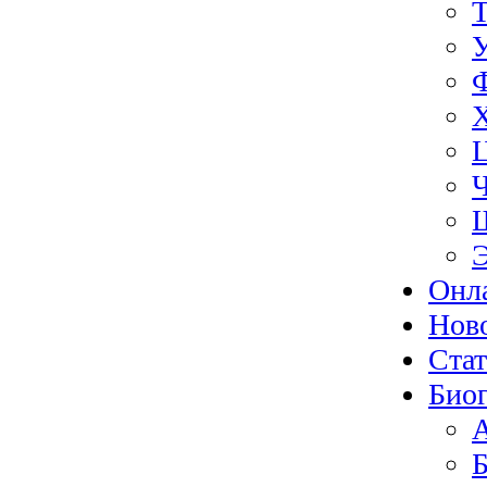
Э
Онл
Нов
Ста
Биог