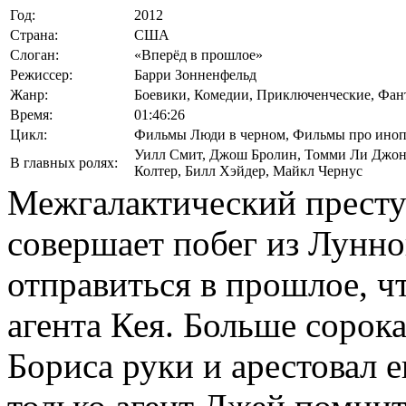
Год:
2012
Страна:
США
Слоган:
«Вперёд в прошлое»
Режиссер:
Барри Зонненфельд
Жанр:
Боевики, Комедии, Приключенческие, Фан
Время:
01:46:26
Цикл:
Фильмы Люди в черном, Фильмы про иноп
Уилл Смит
,
Джош Бролин
,
Томми Ли Джон
В главных ролях:
Колтер
,
Билл Хэйдер
,
Майкл Чернус
Межгалактический прест
совершает побег из Лунно
отправиться в прошлое, ч
агента Кея. Больше сорока
Бориса руки и арестовал е