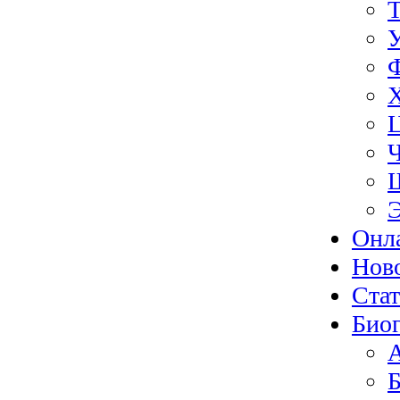
Э
Онл
Нов
Ста
Биог