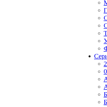
Ф
Сер
2
0