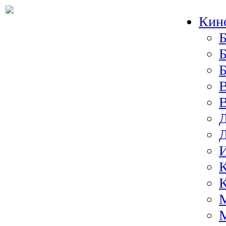
Кин
Б
Б
И