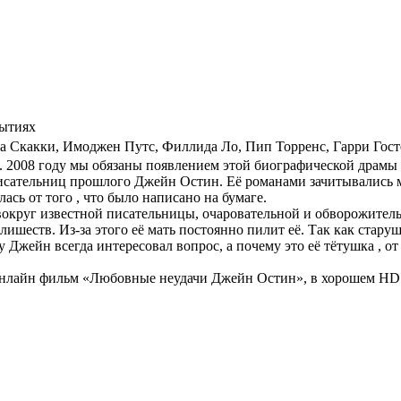
бытиях
та Скакки
,
Имоджен Путс
,
Филлида Ло
,
Пип Торренс
,
Гарри Гост
. 2008 году мы обязаны появлением этой биографической драмы
исательниц прошлого Джейн Остин. Её романами зачитывались мн
сь от того , что было написано на бумаге.
округ известной писательницы, очаровательной и обворожительн
злишеств. Из-за этого её мать постоянно пилит её. Так как стар
 Джейн всегда интересовал вопрос, а почему это её тётушка , от
 онлайн фильм «Любовные неудачи Джейн Остин», в хорошем HD 