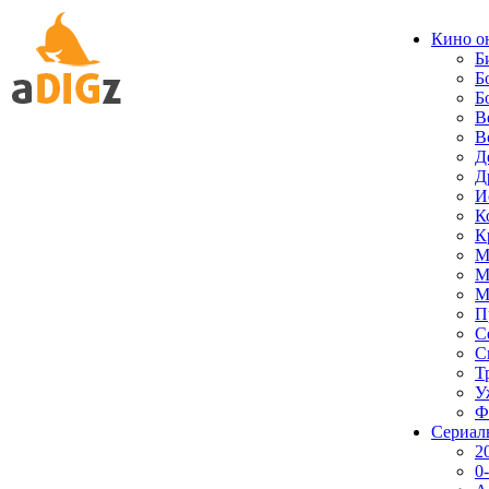
Кино о
Б
Б
Б
В
В
Д
Д
И
К
К
М
М
М
П
С
С
Т
У
Ф
Сериал
2
0