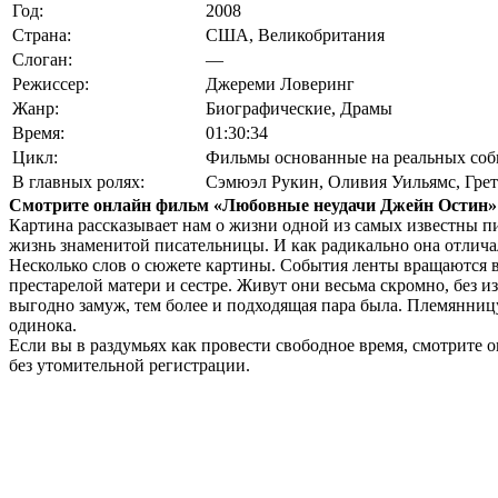
Год:
2008
Страна:
США, Великобритания
Слоган:
—
Режиссер:
Джереми Ловеринг
Жанр:
Биографические, Драмы
Время:
01:30:34
Цикл:
Фильмы основанные на реальных со
В главных ролях:
Сэмюэл Рукин
,
Оливия Уильямс
,
Гре
Смотрите онлайн фильм «Любовные неудачи Джейн Остин»
Картина рассказывает нам о жизни одной из самых известны п
жизнь знаменитой писательницы. И как радикально она отличала
Несколько слов о сюжете картины. События ленты вращаются в
престарелой матери и сестре. Живут они весьма скромно, без и
выгодно замуж, тем более и подходящая пара была. Племянницу
одинока.
Если вы в раздумьях как провести свободное время, смотрите
без утомительной регистрации.