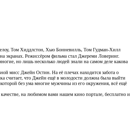
елоу
,
Том Хиддлстон
,
Хью Бонневилль
,
Том Гудман-Хилл
 на экранах. Режиссёром фильма стал Джереми Ловеринг.
огие, но лишь несколько людей знали на самом деле какова
ой мисс Джейн Остин. На её плечах находится забота о
ушка считает, что Джейн ещё в молодости должна была выйти
 которой без ума многие мужчины из его окружения, всё ещё
качестве, на любимом вами нашем кино портале, бесплатно и