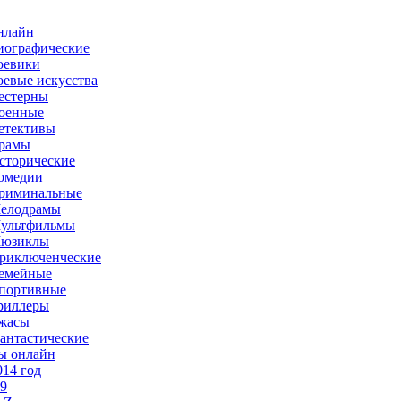
нлайн
иографические
оевики
оевые искусства
естерны
оенные
етективы
рамы
сторические
омедии
риминальные
елодрамы
ультфильмы
юзиклы
риключенческие
емейные
портивные
риллеры
жасы
антастические
ы онлайн
014 год
-9