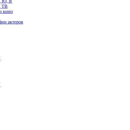
, Ю, Я
 ТВ
и кино
фии актеров
Ж
М