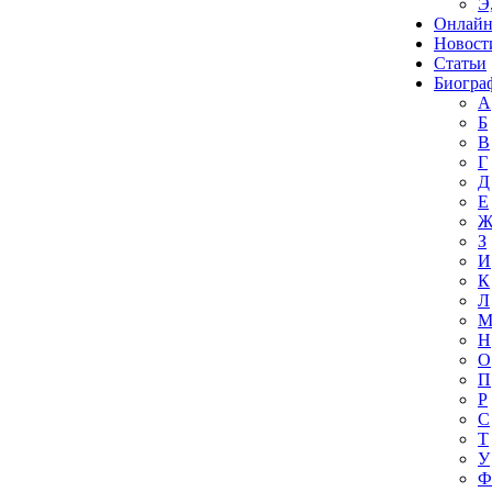
Э
Онлайн
Новост
Статьи
Биогра
А
Б
В
Г
Д
Е
З
И
К
Л
Н
О
П
Р
С
Т
У
Ф