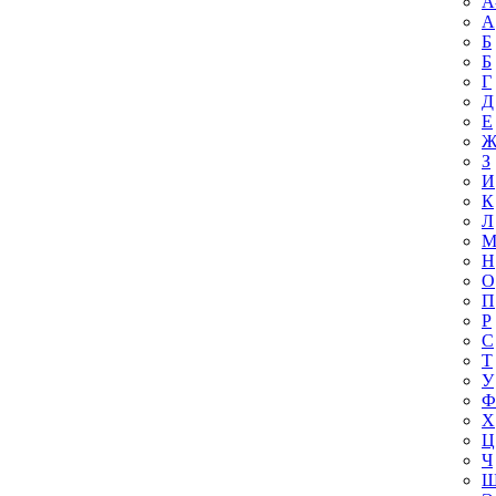
A
А
Б
Б
Г
Д
Е
З
И
К
Л
Н
О
П
Р
С
Т
У
Ф
Х
Ц
Ч
Ш