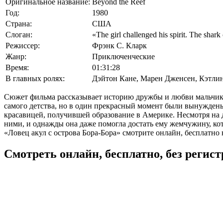
Оригинальное название:
Beyond the Reef
Год:
1980
Страна:
США
Слоган:
«The girl challenged his spirit. The shar
Режиссер:
Фрэнк С. Кларк
Жанр:
Приключенческие
Время:
01:31:28
В главных ролях:
Дэйтон Кане
,
Марен Дженсен
,
Кэтли
Сюжет фильма рассказывает историю дружбы и любви мальчика, 
самого детства, но в один прекрасный момент были вынуждены 
красавицей, получившей образование в Америке. Несмотря на 
ними, и однажды она даже помогла достать ему жемчужину, к
«Ловец акул с острова Бора-Бора» смотрите онлайн, бесплатно н
Смотреть онлайн, бесплатно, без регис