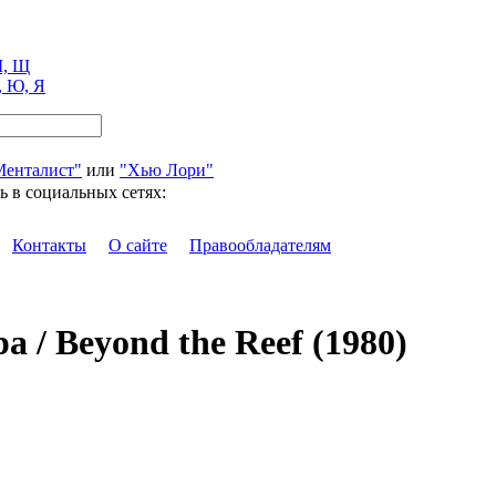
, Щ
, Ю, Я
Менталист"
или
"Хью Лори"
ь в социальных сетях:
Контакты
О сайте
Правообладателям
а / Beyond the Reef (1980)