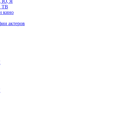
, Ю, Я
 ТВ
и кино
фии актеров
Ж
М