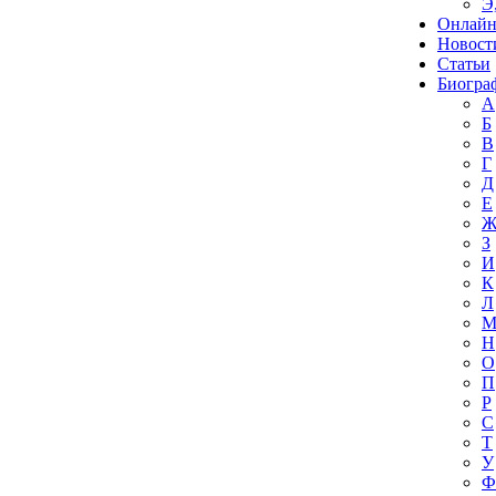
Э
Онлайн
Новост
Статьи
Биогра
А
Б
В
Г
Д
Е
З
И
К
Л
Н
О
П
Р
С
Т
У
Ф