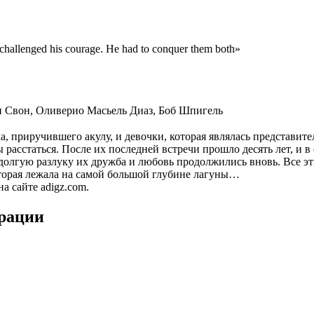
k challenged his courage. He had to conquer them both»
н Свон
,
Оливерио Масьель Диаз
,
Боб Шпигель
приручившего акулу, и девочки, которая являлась представител
расстаться. После их последней встречи прошло десять лет, и 
долгую разлуку их дружба и любовь продолжились вновь. Все эт
оторая лежала на самой большой глубине лагуны…
а сайте adigz.com.
трации