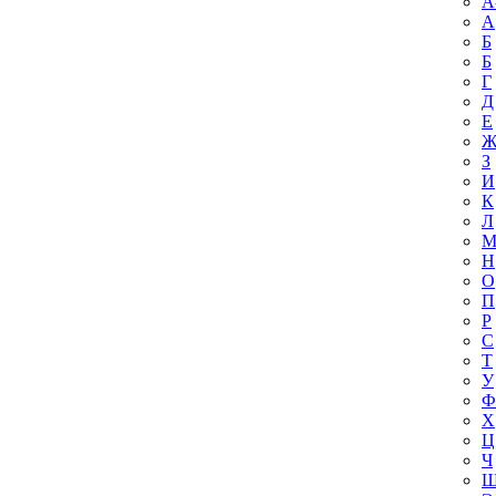
A
А
Б
Б
Г
Д
Е
З
И
К
Л
Н
О
П
Р
С
Т
У
Ф
Х
Ц
Ч
Ш