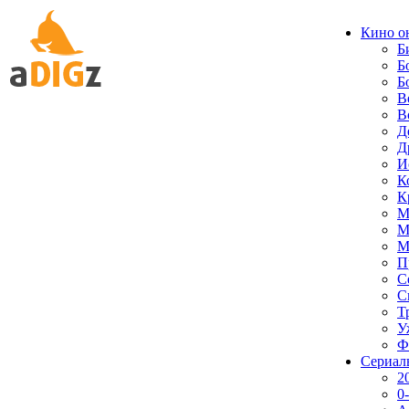
Кино о
Б
Б
Б
В
В
Д
Д
И
К
К
М
М
М
П
С
С
Т
У
Ф
Сериал
2
0