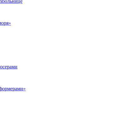
ихбольнице
моря»
дюсерами
сформерами»