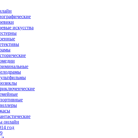
нлайн
иографические
оевики
оевые искусства
естерны
оенные
етективы
рамы
сторические
омедии
риминальные
елодрамы
ультфильмы
юзиклы
риключенческие
емейные
портивные
риллеры
жасы
антастические
ы онлайн
014 год
-9