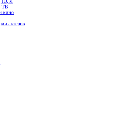
, Ю, Я
 ТВ
и кино
фии актеров
Ж
М