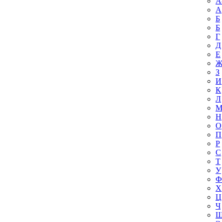
A
А
Б
Б
Г
Д
Е
З
И
К
Л
Н
О
П
Р
С
Т
У
Ф
Х
Ц
Ч
Ш