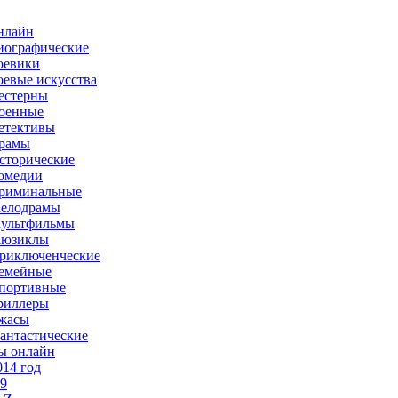
нлайн
иографические
оевики
оевые искусства
естерны
оенные
етективы
рамы
сторические
омедии
риминальные
елодрамы
ультфильмы
юзиклы
риключенческие
емейные
портивные
риллеры
жасы
антастические
ы онлайн
014 год
-9