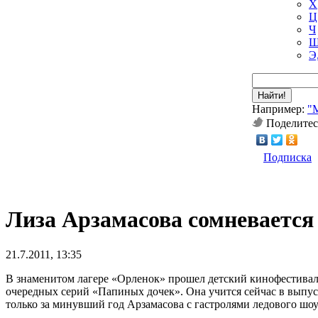
Х
Ц
Ч
Ш
Э
Найти!
Например:
"
Поделитес
Подписка
Лиза Арзамасова сомневается
21.7.2011, 13:35
В знаменитом лагере «Орленок» прошел детский кинофестиваль
очередных серий «Папиных дочек». Она учится сейчас в выпуск
только за минувший год Арзамасова с гастролями ледового шоу