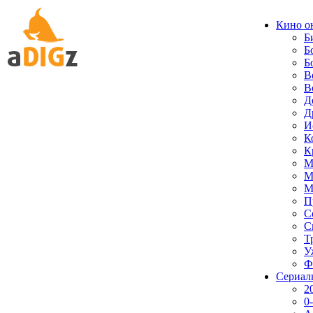
Кино о
Б
Б
Б
В
В
Д
Д
И
К
К
М
М
М
П
С
С
Т
У
Ф
Сериал
2
0