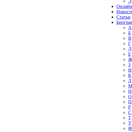
Э
Онлайн
Новост
Статьи
Биогра
А
Б
В
Г
Д
Е
З
И
К
Л
Н
О
П
Р
С
Т
У
Ф