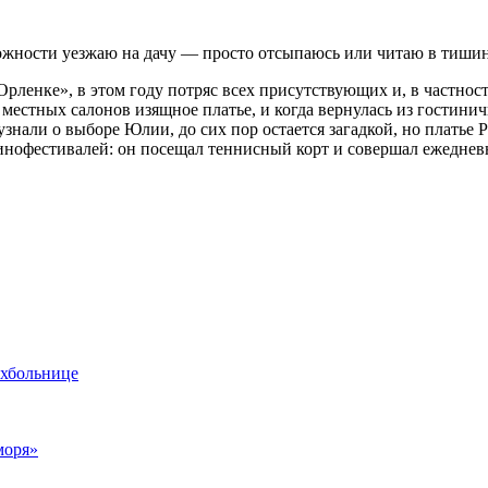
можности уезжаю на дачу — просто отсыпаюсь или читаю в тишин
рленке», в этом году потряс всех присутствующих и, в частнос
местных салонов изящное платье, и когда вернулась из гостинич
узнали о выборе Юлии, до сих пор остается загадкой, но платье
кинофестивалей: он посещал теннисный корт и совершал ежедне
ихбольнице
моря»