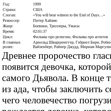
Год:
1999
Страна:
США
Слоган:
«You will bear witness to the End of Days…»
Режиссер:
Питер Хайамс
Жанр:
Боевики, Триллеры, Ужасы
Время:
02:01:37
Цикл:
Фильмы про религию, Фильмы про агентов
В главных
Арнольд Шварценеггер
,
Гэбриел Бирн
,
Роби
ролях:
Вайзенберг
,
Райнер Джудд
,
Мириам Маргули
Древнее пророчество глас
появится девочка, которой
самого Дьявола. В конце 
из ада, чтобы заключить с
чего человечество погрузи