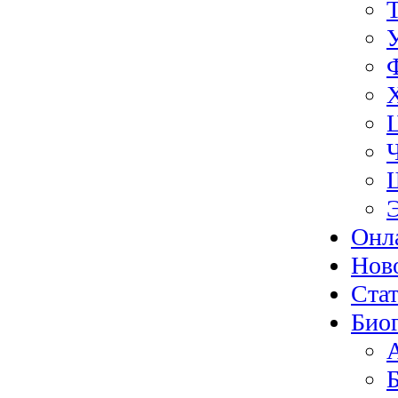
Онл
Нов
Ста
Био