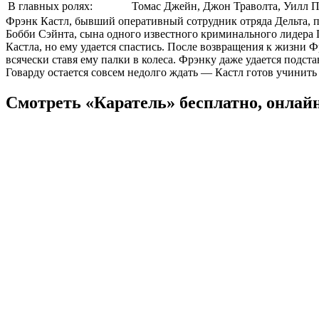
В главных ролях:
Томас Джейн
,
Джон Траволта
,
Уилл П
Фрэнк Кастл, бывший оперативный сотрудник отряда Дельта, п
Бобби Сэйнта, сына одного известного криминального лидера 
Кастла, но ему удается спастись. После возвращения к жизни 
всячески ставя ему палки в колеса. Фрэнку даже удается подст
Говарду остается совсем недолго ждать — Кастл готов учинить 
Смотреть «Каратель» бесплатно, онлай