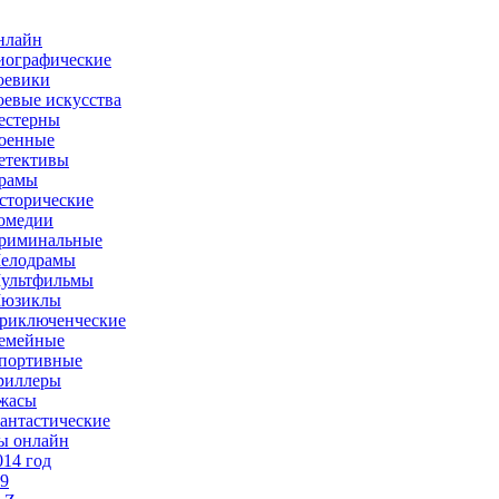
нлайн
иографические
оевики
оевые искусства
естерны
оенные
етективы
рамы
сторические
омедии
риминальные
елодрамы
ультфильмы
юзиклы
риключенческие
емейные
портивные
риллеры
жасы
антастические
ы онлайн
014 год
-9