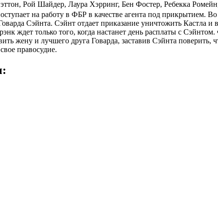
эттон
,
Рой Шайдер
,
Лаура Хэрринг
,
Бен Фостер
,
Ребекка Ромейн
оступает на работу в ФБР в качестве агента под прикрытием. В
Говарда Сэйнта. Сэйнт отдает приказание уничтожить Кастла и 
Фрэнк ждет только того, когда настанет день расплаты с Сэйнто
авить жену и лучшего друга Говарда, заставив Сэйнта поверить, 
свое правосудие.
н: