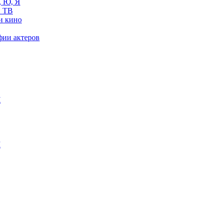
, Ю, Я
 ТВ
и кино
фии актеров
Ж
М