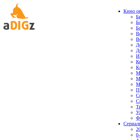
Кино о
Б
Б
Б
В
В
Д
Д
И
К
К
М
М
М
П
С
С
Т
У
Ф
Сериал
2
0