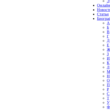
Э
Онлайн
Новост
Статьи
Биогра
А
Б
В
Г
Д
Е
З
И
К
Л
Н
О
П
Р
С
Т
У
Ф