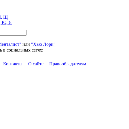
, Щ
, Ю, Я
Менталист"
или
"Хью Лори"
ь в социальных сетях:
Контакты
О сайте
Правообладателям