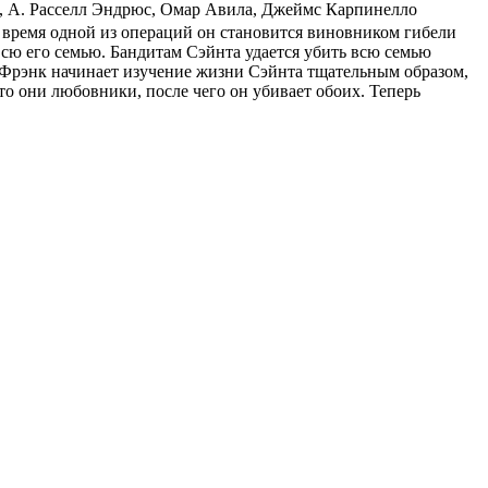
,
А. Расселл Эндрюс
,
Омар Авила
,
Джеймс Карпинелло
о время одной из операций он становится виновником гибели
всю его семью. Бандитам Сэйнта удается убить всю семью
м. Фрэнк начинает изучение жизни Сэйнта тщательным образом,
что они любовники, после чего он убивает обоих. Теперь