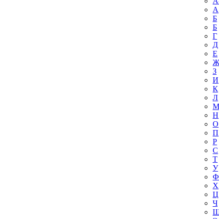
A
А
Б
Б
Г
Д
Е
З
И
К
Л
Н
О
П
Р
С
Т
У
Ф
Х
Ц
Ч
Ш