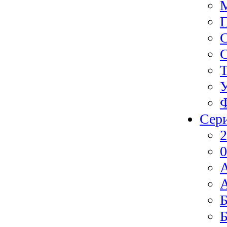
Ф
Сер
2
0