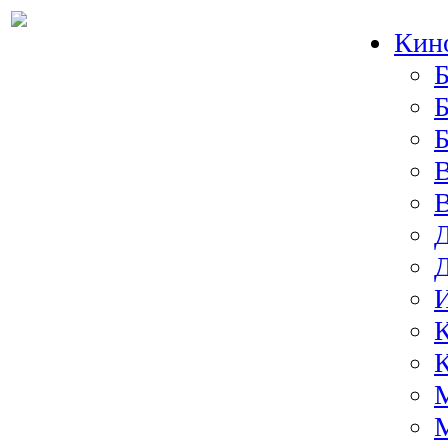
Кин
Б
Б
И