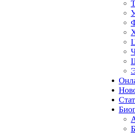
Э
Онл
Нов
Ста
Биог