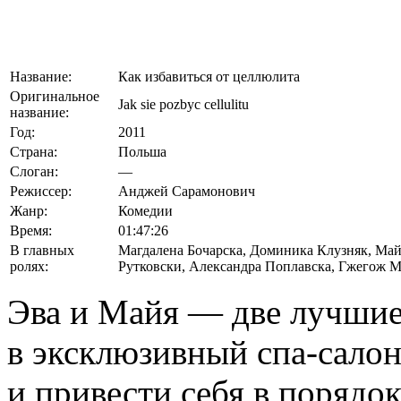
Название:
Как избавиться от целлюлита
Оригинальное
Jak sie pozbyc cellulitu
название:
Год:
2011
Страна:
Польша
Слоган:
—
Режиссер:
Анджей Сарамонович
Жанр:
Комедии
Время:
01:47:26
В главных
Магдалена Бочарска
,
Доминика Клузняк
,
Май
ролях:
Рутковски
,
Александра Поплавска
,
Гжегож М
Эва и Майя — две лучшие
в эксклюзивный спа-салон
и привести себя в порядо