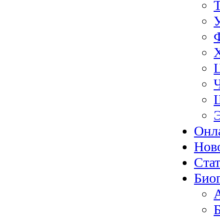
Онл
Нов
Ста
Био