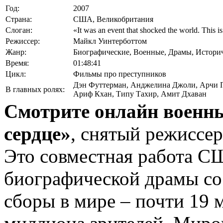
Год:
2007
Страна:
США, Великобритания
Слоган:
«It was an event that shocked the world. This is
Режиссер:
Майкл Уинтерботтом
Жанр:
Биографические, Военные, Драмы, Истори
Время:
01:48:41
Цикл:
Фильмы про преступников
Дэн Футтерман
,
Анджелина Джоли
,
Арчи 
В главных ролях:
Ариф Кхан
,
Типу Тахир
,
Амит Дхаван
Смотрите онлайн военн
сердце»
, снятый режиссе
Это совместная работа С
биографической драмы сос
сборы в мире – почти 19 