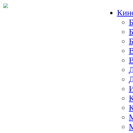
Кин
Б
Б
И