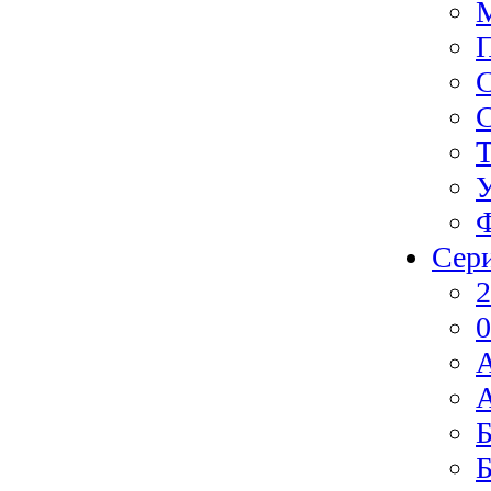
Ф
Сер
2
0