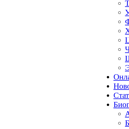
Э
Онл
Нов
Ста
Биог