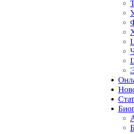
Онл
Нов
Ста
Био