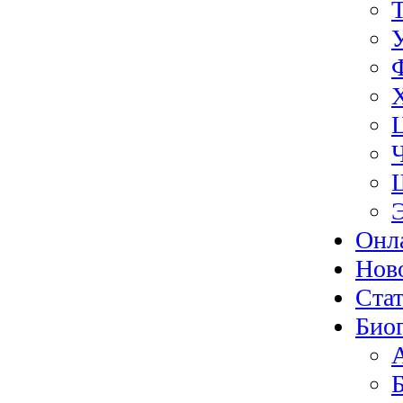
Онл
Нов
Ста
Био