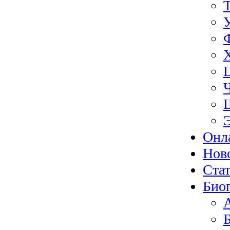
Онл
Нов
Ста
Био