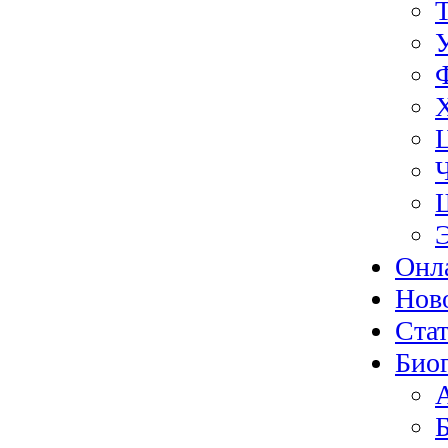
Онл
Нов
Ста
Био