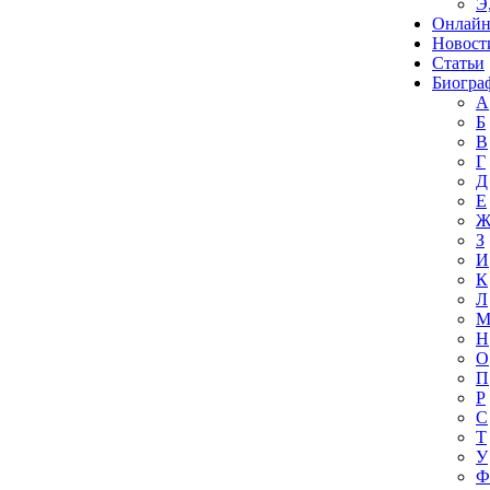
Э
Онлайн
Новост
Статьи
Биогра
А
Б
В
Г
Д
Е
З
И
К
Л
Н
О
П
Р
С
Т
У
Ф