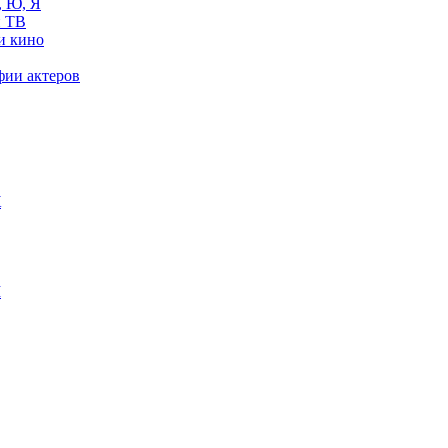
, Ю, Я
 ТВ
и кино
фии актеров
Ж
М