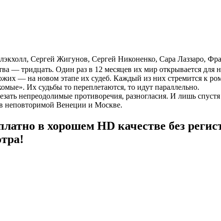
Блэкхолл
,
Сергей Жигунов
,
Сергей Никоненко
,
Сара Лаззаро
,
Фра
тва — тридцать. Один раз в 12 месяцев их мир открывается для 
ожих — на новом этапе их судеб. Каждый из них стремится к р
комые». Их судьбы то переплетаются, то идут параллельно.
зать непреодолимые противоречия, разногласия. И лишь спустя 
в неповторимой Венеции и Москве.
платно в хорошем HD качестве без реги
тра!