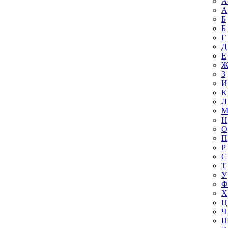
A
А
Б
Б
Г
Д
Е
З
И
К
Л
Н
О
П
Р
С
Т
У
Ф
Х
Ц
Ч
Ш