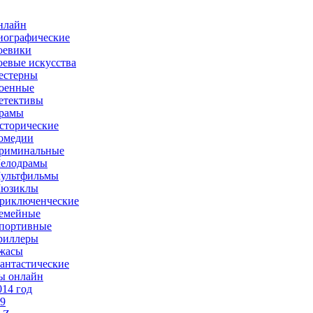
нлайн
иографические
оевики
оевые искусства
естерны
оенные
етективы
рамы
сторические
омедии
риминальные
елодрамы
ультфильмы
юзиклы
риключенческие
емейные
портивные
риллеры
жасы
антастические
ы онлайн
014 год
-9