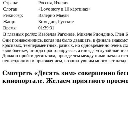
Страна:
Россия, Италия
Слоган:
«Love story в 10 картинах»
Режиссер:
Валерио Мьели
Жанр:
Комедии, Русские
Время:
01:39:31
В главных ролях:
Изабелла Рагонезе
,
Микеле Риондино
,
Глен 
Они познакомились, когда им было двадцать, в финале знакомс
красивых, темпераментных, разных, но одновременно очень сх
«влюблены», иногда просто «друзья», а иногда «случайные зна
Должно пройти десять зим, прежде чем между ними начали исче
непреодолимым притяжением, возникнувшим много лет назад 
Смотреть «Десять зим» совершенно бес
кинопортале. Желаем приятного просмо