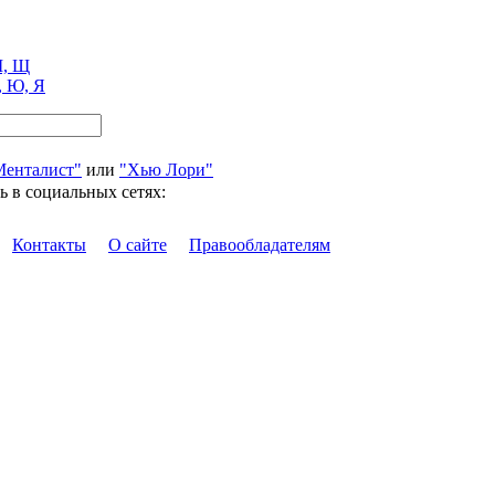
, Щ
, Ю, Я
Менталист"
или
"Хью Лори"
ь в социальных сетях:
Контакты
О сайте
Правообладателям