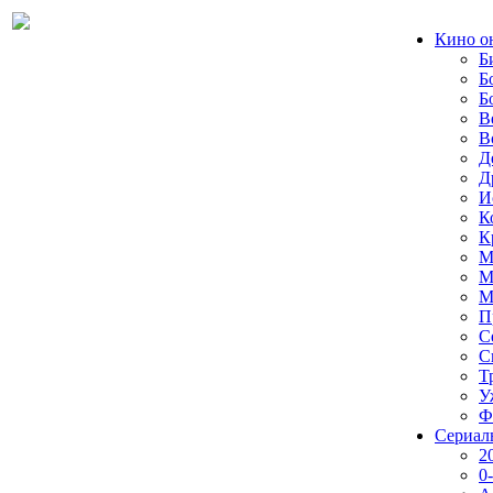
Кино о
Б
Б
Б
В
В
Д
Д
И
К
К
М
М
М
П
С
С
Т
У
Ф
Сериал
2
0