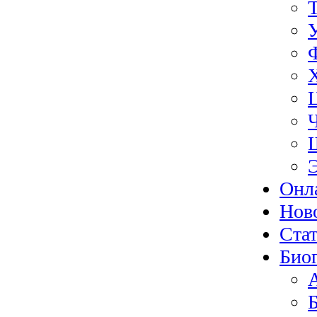
Онл
Нов
Ста
Био