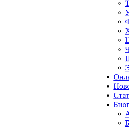
Э
Онл
Нов
Ста
Биог