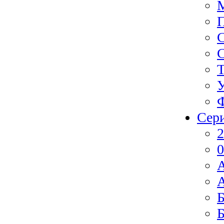
Ф
Сер
2
0