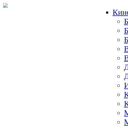
Кин
Б
Б
И