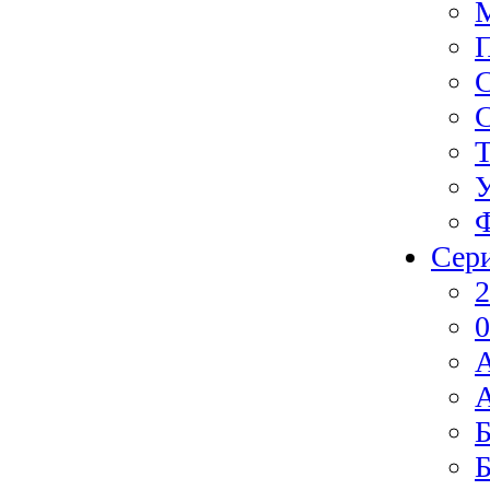
Ф
Сер
2
0