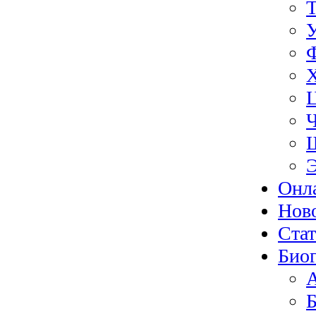
Э
Онл
Нов
Ста
Биог