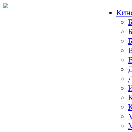
Кин
Б
Б
И