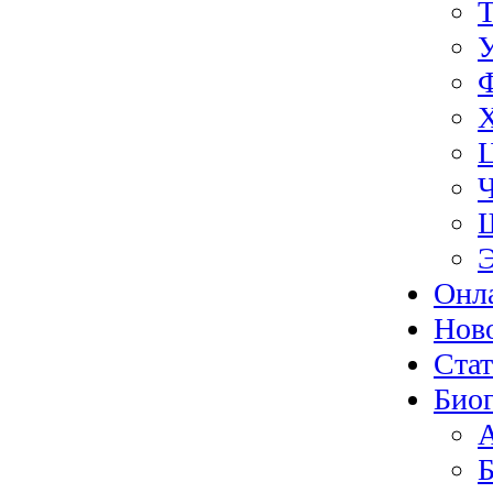
Э
Онл
Нов
Ста
Биог