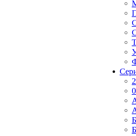
Ф
Сер
2
0