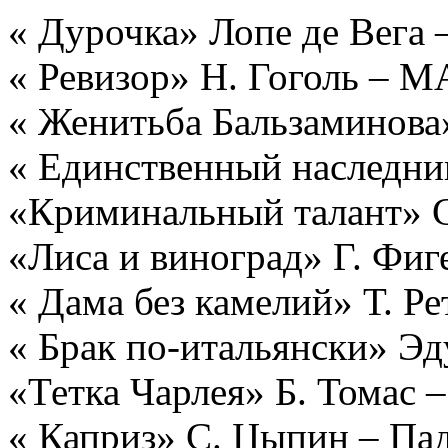
« Дурочка» Лопе де Вега 
« Ревизор» Н. Гоголь – 
« Женитьба Бальзаминова
« Единственный наследни
«Криминальный талант» С
«Лиса и виноград» Г. Фиг
« Дама без камелий» Т. Ре
« Брак по-итальянски» Э
«Тетка Чарлея» Б. Томас 
« Каприз» С. Цыпин – Па