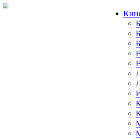
Кин
Б
Б
И