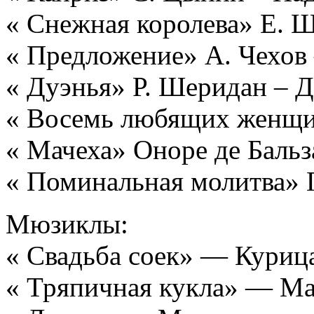
« Снежная королева» Е. 
« Предложение» А. Чехов
« Дуэнья» Р. Шеридан – 
« Восемь любящих женщин
« Мачеха» Оноре де Бальз
« Поминальная молитва» Г
Мюзиклы:
« Свадьба соек» — Куриц
« Тряпичная кукла» — Мар