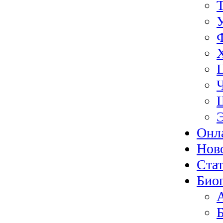
Онл
Нов
Ста
Био