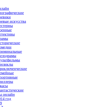
нлайн
иографические
оевики
оевые искусства
естерны
оенные
етективы
рамы
сторические
омедии
риминальные
елодрамы
ультфильмы
юзиклы
риключенческие
емейные
портивные
риллеры
жасы
антастические
ы онлайн
014 год
-9