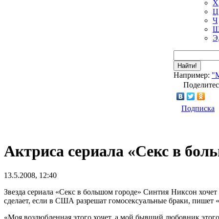
Х
Ц
Ч
Ш
Э
Найти!
Например:
"
Поделитес
Подписка
Актриса сериала «Секс в бол
13.5.2008, 12:40
Звезда сериала «Секс в большом городе» Синтия Никсон хочет
сделает, если в США разрешат гомосексуальные браки, пишет «
«Моя возлюбленная этого хочет, а мой бывший любовник этого н