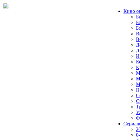
Кино о
Б
Б
Б
В
В
Д
Д
И
К
К
М
М
М
П
С
С
Т
У
Ф
Сериал
2
0