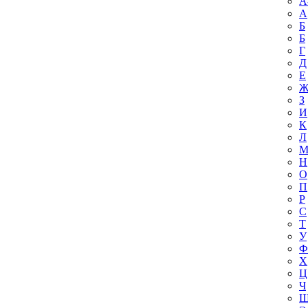
A
А
Б
Б
Г
Д
Е
З
И
К
Л
Н
О
П
Р
С
Т
У
Ф
Х
Ц
Ч
Ш