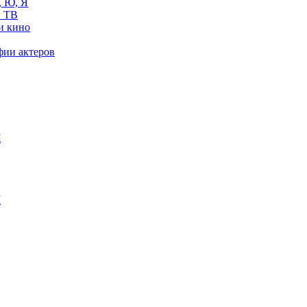
, Ю, Я
 ТВ
и кино
фии актеров
Ж
М