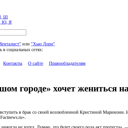
, Щ
, Ю, Я
Менталист"
или
"Хью Лори"
ь в социальных сетях:
Контакты
О сайте
Правообладателям
ьшом городе» хочет жениться н
 вступить в брак со своей возлюбленной Кристиной Маринони. 
Factnews.ru».
икогда не хотел. Думаю, это будет своего рода акт протеста», 