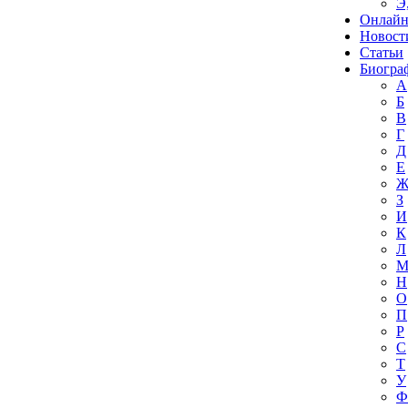
Э
Онлайн
Новост
Статьи
Биогра
А
Б
В
Г
Д
Е
З
И
К
Л
Н
О
П
Р
С
Т
У
Ф