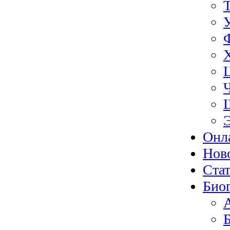
Онл
Нов
Ста
Био