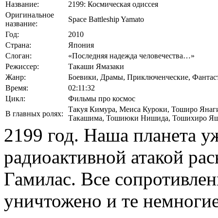
Название:
2199: Космическая одиссея
Оригинальное
Space Battleship Yamato
название:
Год:
2010
Страна:
Япония
Слоган:
«Последняя надежда человечества…»
Режиссер:
Такаши Ямазаки
Жанр:
Боевики, Драмы, Приключенческие, Фантас
Время:
02:11:32
Цикл:
Фильмы про космос
Такуя Кимура
,
Меиса Куроки
,
Тоширо Янаг
В главных ролях:
Такашима
,
Тошиюки Нишида
,
Тошихиро Я
2199 год. Наша планета у
радиоактивной атакой ра
Гамилас. Все сопротивлен
уничтожено и те немногие